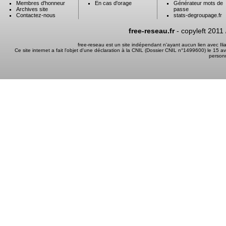
Membres d'honneur
En cas d'orage
Générateur mots de
Archives site
passe
Contactez-nous
stats-degroupage.fr
free-reseau.fr
- copyleft 2011
free-reseau est un site indépendant n'ayant aucun lien avec I
Ce site internet a fait l'objet d'une déclaration à la CNIL (Dossier CNIL n°1499600) le 15 a
person