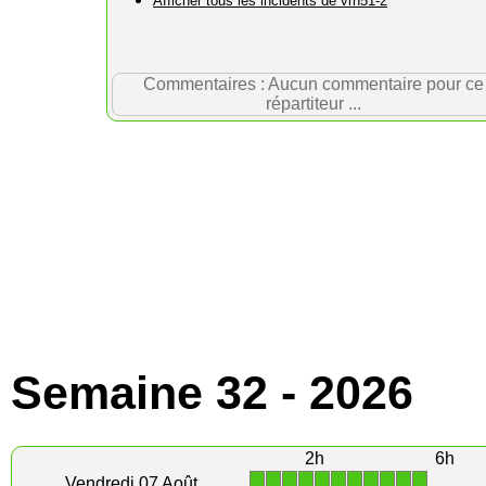
Afficher tous les incidents de vrn51-2
Commentaires : Aucun commentaire pour ce
répartiteur ...
Semaine 32 - 2026
2h
6h
1
1
1
1
1
1
1
1
1
1
1
Vendredi 07 Août