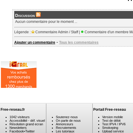
Discussion
Aucun commentaire pour le moment ...
Légende :
Commentaire Admin / Staff |
Commentaire d'un membre Ma
-
Ajouter un commentaire
Tous les commentaires
Free-reseau.fr
Portail Free-reseau
1042 visiteurs
Soutenez-nous
Version mobile
Accessibilité - déf. visuel
On parle de nous
Test de débit
Résolution grand ecran
Annonceurs
Test IPV4 / IPV6
Newsletters
Recrutements
Smokeping
Facebook
•
Twitter
Les tutoriaux
Upload service