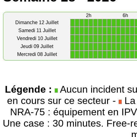
2h
6h
1
1
1
1
1
1
1
1
1
1
1
1
1
1
Dimanche 12 Juillet
1
1
1
1
1
1
1
1
1
1
1
1
1
1
Samedi 11 Juillet
1
1
1
1
1
1
1
1
1
1
1
1
1
1
Vendredi 10 Juillet
1
1
1
1
1
1
1
1
1
1
1
1
1
1
Jeudi 09 Juillet
1
1
1
1
1
1
1
1
1
1
1
1
1
1
Mercredi 08 Juillet
Légende :
Aucun incident su
en cours sur ce secteur -
La 
NRA-75 : équipement en IPV
Une case : 30 minutes. Free-r
m