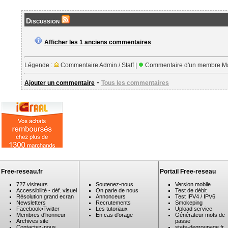
Discussion
Afficher les 1 anciens commentaires
Légende :
Commentaire Admin / Staff |
Commentaire d'un membre Ma
-
Ajouter un commentaire
Tous les commentaires
Free-reseau.fr
Portail Free-reseau
727 visiteurs
Soutenez-nous
Version mobile
Accessibilité - déf. visuel
On parle de nous
Test de débit
Résolution grand ecran
Annonceurs
Test IPV4 / IPV6
Newsletters
Recrutements
Smokeping
Facebook
•
Twitter
Les tutoriaux
Upload service
Membres d'honneur
En cas d'orage
Générateur mots de
Archives site
passe
Contactez-nous
stats-degroupage.fr