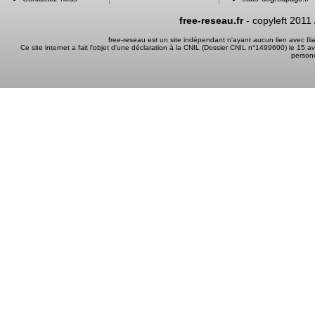
free-reseau.fr
- copyleft 2011
free-reseau est un site indépendant n'ayant aucun lien avec I
Ce site internet a fait l'objet d'une déclaration à la CNIL (Dossier CNIL n°1499600) le 15 a
person