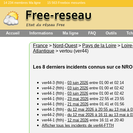
14 234 membres Ma ligne
15 563 Freebox mesurées
Accueil
Informations
Ma ligne
FAQ
Outils
Tch
France
>
Nord-Ouest
>
Pays de la Loire
>
Loire
Atlantique
> vertou (ver44)
Les 8 derniers incidents connus sur ce NRO
ver44-3 (ftth) -
03 juin 2026
entre 01:00 et 02:14
ver44-2 (ftth) -
03 juin 2026
entre 01:00 et 02:42
ver44-1 (ftth) -
03 juin 2026
entre 01:00 et 02:42
ver44-1 (ftth) -
23 mai 2026
entre 22:55 et 23:55
ver44-1 (ftth) -
21 mai 2026
entre 01:41 et 01:56
ver44-1 (ftth) -
du 12 mai 2026 à 20:55 au 13 mai à 0
ver44-2 (ftth) -
du 12 mai 2026 à 16:11 au 13 mai à 0
ver44-1 (ftth) -
12 mai 2026
entre 16:11 et 20:40
Afficher tous les incidents de ver44-FTTH