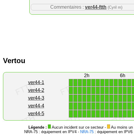
Commentaires :
ver44-ftth
(Cyril m)
Vertou
2h
6h
1
1
1
1
1
1
1
1
1
1
1
1
1
1
ver44-1
1
1
1
1
1
1
1
1
1
1
1
1
1
1
ver44-2
1
1
1
1
1
1
1
1
1
1
1
1
1
1
ver44-3
1
1
1
1
1
1
1
1
1
1
1
1
1
1
ver44-4
1
1
1
1
1
1
1
1
1
1
1
1
1
1
ver44-5
Légende :
Aucun incident sur ce secteur -
Au moins un i
NRA-75 : équipement en IPV4 -
NRA-75
: équipement en IPV6 -