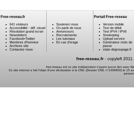
Free-reseau.fr
Portail Free-reseau
641 visiteurs
Soutenez-nous
Version mobile
Accessibilité - déf. visuel
On parle de nous
Test de débit
Résolution grand ecran
Annonceurs
Test IPV4 / IPV6
Newsletters
Recrutements
Smokeping
Facebook
•
Twitter
Les tutoriaux
Upload service
Membres d'honneur
En cas d'orage
Générateur mots de
Archives site
passe
Contactez-nous
stats-degroupage.fr
free-reseau.fr
- copyleft 2011
free-reseau est un site indépendant n'ayant aucun lien avec I
Ce site internet a fait l'objet d'une déclaration à la CNIL (Dossier CNIL n°1499600) le 15 a
person