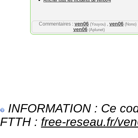
Afficher tous les incidents de ven06-4
Commentaires :
ven06
,
ven06
(Youyou)
(Nono)
ven06
(Aplunet)
INFORMATION : Ce code 
FTTH :
free-reseau.fr/ven