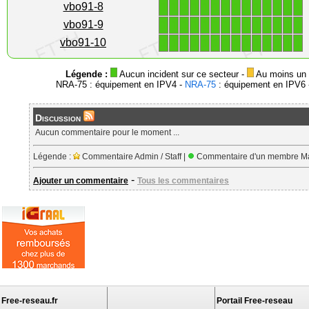
1
1
1
1
1
1
1
1
1
1
1
1
1
1
vbo91-8
1
1
1
1
1
1
1
1
1
1
1
1
1
1
vbo91-9
1
1
1
1
1
1
1
1
1
1
1
1
1
1
vbo91-10
Légende :
Aucun incident sur ce secteur -
Au moins un i
NRA-75 : équipement en IPV4 -
NRA-75
: équipement en IPV6 -
Discussion
Aucun commentaire pour le moment ...
Légende :
Commentaire Admin / Staff |
Commentaire d'un membre Ma
-
Ajouter un commentaire
Tous les commentaires
Free-reseau.fr
Portail Free-reseau