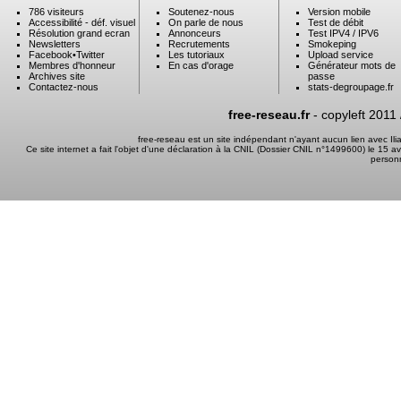
786 visiteurs
Soutenez-nous
Version mobile
Accessibilité - déf. visuel
On parle de nous
Test de débit
Résolution grand ecran
Annonceurs
Test IPV4 / IPV6
Newsletters
Recrutements
Smokeping
Facebook
•
Twitter
Les tutoriaux
Upload service
Membres d'honneur
En cas d'orage
Générateur mots de
Archives site
passe
Contactez-nous
stats-degroupage.fr
free-reseau.fr
- copyleft 2011
free-reseau est un site indépendant n'ayant aucun lien avec I
Ce site internet a fait l'objet d'une déclaration à la CNIL (Dossier CNIL n°1499600) le 15 a
person