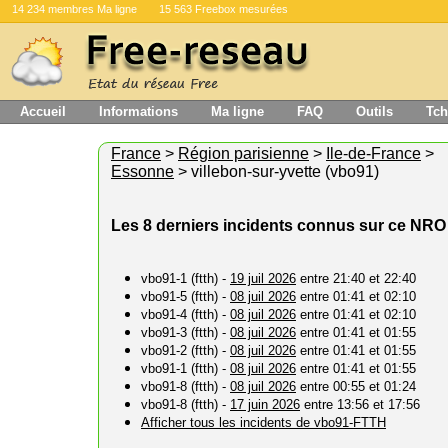
14 234 membres Ma ligne
15 563 Freebox mesurées
Accueil
Informations
Ma ligne
FAQ
Outils
Tch
France
>
Région parisienne
>
Ile-de-France
>
Essonne
> villebon-sur-yvette (vbo91)
Les 8 derniers incidents connus sur ce NRO
vbo91-1 (ftth) -
19 juil 2026
entre 21:40 et 22:40
vbo91-5 (ftth) -
08 juil 2026
entre 01:41 et 02:10
vbo91-4 (ftth) -
08 juil 2026
entre 01:41 et 02:10
vbo91-3 (ftth) -
08 juil 2026
entre 01:41 et 01:55
vbo91-2 (ftth) -
08 juil 2026
entre 01:41 et 01:55
vbo91-1 (ftth) -
08 juil 2026
entre 01:41 et 01:55
vbo91-8 (ftth) -
08 juil 2026
entre 00:55 et 01:24
vbo91-8 (ftth) -
17 juin 2026
entre 13:56 et 17:56
Afficher tous les incidents de vbo91-FTTH