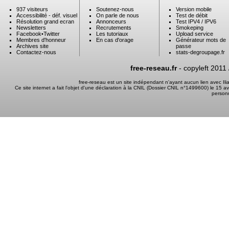
937 visiteurs
Soutenez-nous
Version mobile
Accessibilité - déf. visuel
On parle de nous
Test de débit
Résolution grand ecran
Annonceurs
Test IPV4 / IPV6
Newsletters
Recrutements
Smokeping
Facebook
•
Twitter
Les tutoriaux
Upload service
Membres d'honneur
En cas d'orage
Générateur mots de
Archives site
passe
Contactez-nous
stats-degroupage.fr
free-reseau.fr
- copyleft 2011
free-reseau est un site indépendant n'ayant aucun lien avec I
Ce site internet a fait l'objet d'une déclaration à la CNIL (Dossier CNIL n°1499600) le 15 a
person