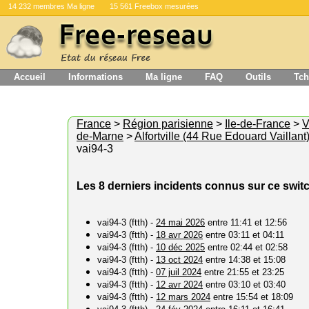
14 232 membres Ma ligne
15 561 Freebox mesurées
Accueil
Informations
Ma ligne
FAQ
Outils
Tch
France
>
Région parisienne
>
Ile-de-France
>
V
de-Marne
>
Alfortville (44 Rue Edouard Vaillant
vai94-3
Les 8 derniers incidents connus sur ce swit
vai94-3 (ftth) -
24 mai 2026
entre 11:41 et 12:56
vai94-3 (ftth) -
18 avr 2026
entre 03:11 et 04:11
vai94-3 (ftth) -
10 déc 2025
entre 02:44 et 02:58
vai94-3 (ftth) -
13 oct 2024
entre 14:38 et 15:08
vai94-3 (ftth) -
07 juil 2024
entre 21:55 et 23:25
vai94-3 (ftth) -
12 avr 2024
entre 03:10 et 03:40
vai94-3 (ftth) -
12 mars 2024
entre 15:54 et 18:09