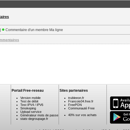
taires
 |
Commentaire d'un membre Ma ligne
ommentaires
Portail Free-reseau
Sites partenaires
Version mobile
trubleeon.fr
Test de débit
Francois04.free.fr
Test IPV4 / IPV6
FreePON
Smokeping
Communauté Free
Upload service
40% sur vos achats
Générateur mots de passe
stats-degroupage.fr