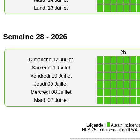
1
1
1
1
1
1
1
1
1
1
1
1
Lundi 13 Juillet
Semaine 28 - 2026
2h
1
1
1
1
1
1
Dimanche 12 Juillet
1
1
1
1
1
1
Samedi 11 Juillet
1
1
1
1
1
1
Vendredi 10 Juillet
1
1
1
1
1
1
Jeudi 09 Juillet
1
1
1
1
1
1
Mercredi 08 Juillet
1
1
1
1
1
1
Mardi 07 Juillet
Légende :
Aucun incident 
NRA-75 : équipement en IPV4 