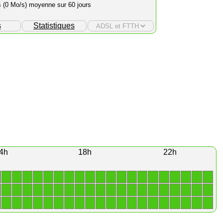
s (0 Mo/s) moyenne sur 60 jours
s
Statistiques
4h
18h
22h
1
1
1
1
1
1
1
1
1
1
1
1
1
1
1
1
1
1
1
1
1
1
1
1
1
1
1
1
1
1
1
1
1
1
1
1
1
1
1
1
1
1
1
1
1
1
1
1
1
1
1
1
1
1
1
1
1
1
1
1