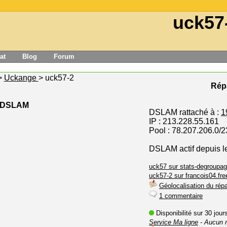
uck57
at
Blog
Forum
>
Uckange
> uck57-2
Répa
e DSLAM
DSLAM rattaché à :
1
IP : 213.228.55.161
Pool : 78.207.206.0/2
DSLAM actif depuis l
uck57 sur stats-degroupag
uck57-2 sur francois04.free
Géolocalisation du répa
1 commentaire
Disponibilité sur 30 jou
Service Ma ligne
- Aucun 