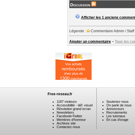
Discussion
Afficher les 1 anciens commen
Légende :
Commentaire Admin / Staff
-
Ajouter un commentaire
Tous les c
Free-reseau.fr
1187 visiteurs
Soutenez-nous
Accessibilité - déf. visuel
On parle de nous
Résolution grand ecran
Annonceurs
Newsletters
Recrutements
Facebook
•
Twitter
Les tutoriaux
Membres d'honneur
En cas d'orage
Archives site
Contactez-nous