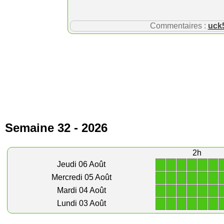
Commentaires :
uck
Semaine 32 - 2026
2h
1
1
1
1
1
1
Jeudi 06 Août
1
1
1
1
1
1
Mercredi 05 Août
1
1
1
1
1
1
Mardi 04 Août
1
1
1
1
1
1
Lundi 03 Août