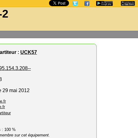
-2
rtiteur :
UCK57
95.154.3.208--
3
e 29 mai 2012
e.fr
.fr
rtiteur
rs : 100 %
membre sur cet équipement.