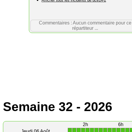
Afficher tous les incidents de uce14-2
Commentaires : Aucun commentaire pour ce
répartiteur ...
Semaine 32 - 2026
2h
6h
1
1
1
1
1
1
1
1
1
1
1
1
1
1
Jeudi 06 Août