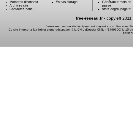
Membres d'honneur
En cas d'orage
Générateur mots de
Archives site
passe
Contactez-nous
stats-degroupage.fr
free-reseau.fr
- copyleft 2011
free-reseau est un site indépendant n'ayant aucun lien avec I
Ce site internet a fait l'objet d'une déclaration à la CNIL (Dossier CNIL n°1499600) le 15 a
person