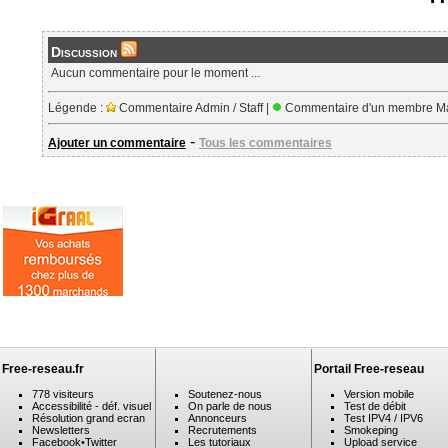
Discussion
Aucun commentaire pour le moment ...
Légende :
Commentaire Admin / Staff |
Commentaire d'un membre Ma
-
Ajouter un commentaire
Tous les commentaires
Free-reseau.fr
Portail Free-reseau
778 visiteurs
Soutenez-nous
Version mobile
Accessibilité - déf. visuel
On parle de nous
Test de débit
Résolution grand ecran
Annonceurs
Test IPV4 / IPV6
Newsletters
Recrutements
Smokeping
Facebook
•
Twitter
Les tutoriaux
Upload service