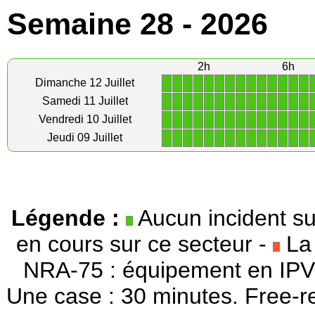
Semaine 28 - 2026
2h
6h
1
1
1
1
1
1
1
1
1
1
1
1
1
1
Dimanche 12 Juillet
1
1
1
1
1
1
1
1
1
1
1
1
1
1
Samedi 11 Juillet
1
1
1
1
1
1
1
1
1
1
1
1
1
1
Vendredi 10 Juillet
1
1
1
1
1
1
1
1
1
1
1
1
1
1
Jeudi 09 Juillet
Légende :
Aucun incident su
en cours sur ce secteur -
La 
NRA-75 : équipement en IPV
Une case : 30 minutes. Free-r