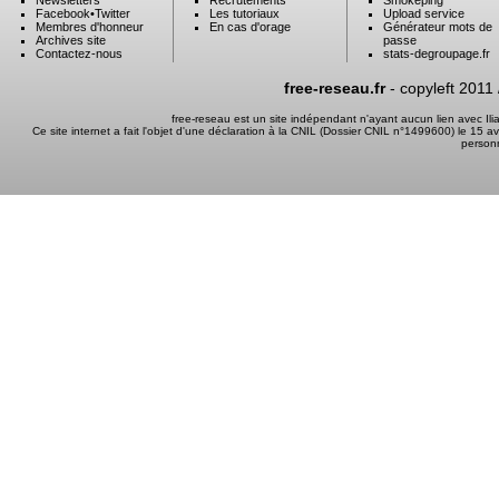
Newsletters
Recrutements
Smokeping
Facebook
•
Twitter
Les tutoriaux
Upload service
Membres d'honneur
En cas d'orage
Générateur mots de
Archives site
passe
Contactez-nous
stats-degroupage.fr
free-reseau.fr
- copyleft 2011
free-reseau est un site indépendant n'ayant aucun lien avec I
Ce site internet a fait l'objet d'une déclaration à la CNIL (Dossier CNIL n°1499600) le 15 a
person