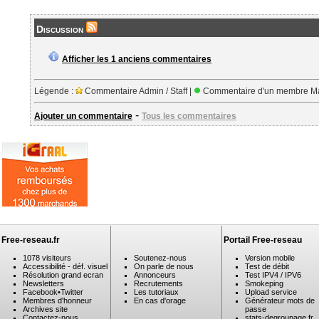
Discussion
Afficher les 1 anciens commentaires
Légende :
Commentaire Admin / Staff |
Commentaire d'un membre Ma
-
Ajouter un commentaire
Tous les commentaires
Free-reseau.fr
Portail Free-reseau
1078 visiteurs
Soutenez-nous
Version mobile
Accessibilité - déf. visuel
On parle de nous
Test de débit
Résolution grand ecran
Annonceurs
Test IPV4 / IPV6
Newsletters
Recrutements
Smokeping
Facebook
•
Twitter
Les tutoriaux
Upload service
Membres d'honneur
En cas d'orage
Générateur mots de
Archives site
passe
Contactez-nous
stats-degroupage.fr