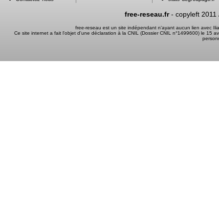
free-reseau.fr
- copyleft 2011
free-reseau est un site indépendant n'ayant aucun lien avec I
Ce site internet a fait l'objet d'une déclaration à la CNIL (Dossier CNIL n°1499600) le 15 a
person