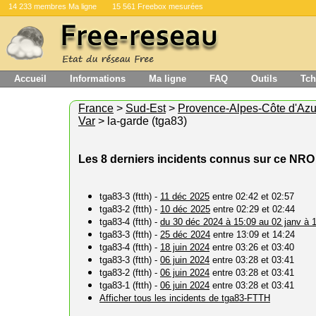
14 233 membres Ma ligne
15 561 Freebox mesurées
Accueil
Informations
Ma ligne
FAQ
Outils
Tch
France
>
Sud-Est
>
Provence-Alpes-Côte d'Azu
Var
> la-garde (tga83)
Les 8 derniers incidents connus sur ce NRO
tga83-3 (ftth) -
11 déc 2025
entre 02:42 et 02:57
tga83-2 (ftth) -
10 déc 2025
entre 02:29 et 02:44
tga83-4 (ftth) -
du 30 déc 2024 à 15:09 au 02 janv à 
tga83-3 (ftth) -
25 déc 2024
entre 13:09 et 14:24
tga83-4 (ftth) -
18 juin 2024
entre 03:26 et 03:40
tga83-3 (ftth) -
06 juin 2024
entre 03:28 et 03:41
tga83-2 (ftth) -
06 juin 2024
entre 03:28 et 03:41
tga83-1 (ftth) -
06 juin 2024
entre 03:28 et 03:41
Afficher tous les incidents de tga83-FTTH