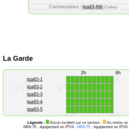
Commentaires :
tga83-ftth
(Cedou)
La Garde
2h
6h
1
1
1
1
1
1
1
1
1
1
1
tga83-1
1
1
1
1
1
1
1
1
1
1
1
tga83-2
1
1
1
1
1
1
1
1
1
1
1
tga83-3
1
1
1
1
1
1
1
1
1
1
1
tga83-4
1
1
1
1
1
1
1
1
1
1
1
tga83-5
Légende :
Aucun incident sur ce secteur -
Au moins un i
NRA-75 : équipement en IPV4 -
NRA-75
: équipement en IPV6 -