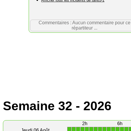
Afficher tous les incidents de tan83-1
Commentaires : Aucun commentaire pour ce
répartiteur ...
Semaine 32 - 2026
2h
6h
1
1
1
1
1
1
1
1
1
1
1
1
1
1
Jeudi 06 Août