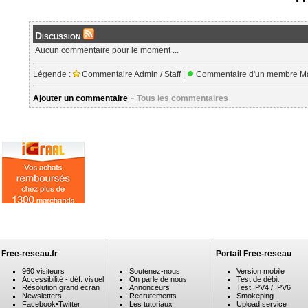
Discussion
Aucun commentaire pour le moment ...
Légende :
Commentaire Admin / Staff |
Commentaire d'un membre Ma
-
Ajouter un commentaire
Tous les commentaires
Free-reseau.fr
Portail Free-reseau
960 visiteurs
Soutenez-nous
Version mobile
Accessibilité - déf. visuel
On parle de nous
Test de débit
Résolution grand ecran
Annonceurs
Test IPV4 / IPV6
Newsletters
Recrutements
Smokeping
Facebook
•
Twitter
Les tutoriaux
Upload service