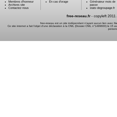
Membres d'honneur
En cas d'orage
Générateur mots de
Archives site
passe
Contactez-nous
stats-degroupage.fr
free-reseau.fr
- copyleft 2011
free-reseau est un site indépendant n'ayant aucun lien avec I
Ce site internet a fait l'objet d'une déclaration à la CNIL (Dossier CNIL n°1499600) le 15 a
person