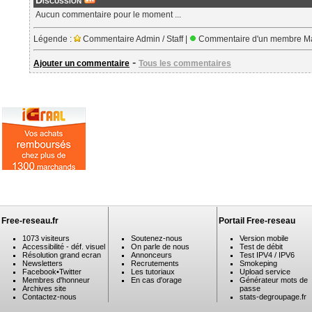
Discussion
Aucun commentaire pour le moment ...
Légende :
Commentaire Admin / Staff |
Commentaire d'un membre Ma
-
Ajouter un commentaire
Tous les commentaires
Free-reseau.fr
Portail Free-reseau
1073 visiteurs
Soutenez-nous
Version mobile
Accessibilité - déf. visuel
On parle de nous
Test de débit
Résolution grand ecran
Annonceurs
Test IPV4 / IPV6
Newsletters
Recrutements
Smokeping
Facebook
•
Twitter
Les tutoriaux
Upload service
Membres d'honneur
En cas d'orage
Générateur mots de
Archives site
passe
Contactez-nous
stats-degroupage.fr