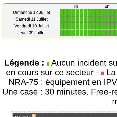
2h
6h
1
1
1
1
1
1
1
1
1
1
1
1
1
1
Dimanche 12 Juillet
1
1
1
1
1
1
1
1
1
1
1
1
1
1
Samedi 11 Juillet
1
1
1
1
1
1
1
1
1
1
1
1
1
1
Vendredi 10 Juillet
1
1
1
1
1
1
1
1
1
1
1
1
1
1
Jeudi 09 Juillet
Légende :
Aucun incident su
en cours sur ce secteur -
La 
NRA-75 : équipement en IPV
Une case : 30 minutes. Free-r
m