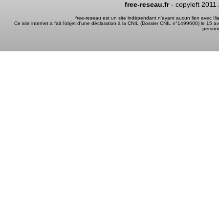
free-reseau.fr
- copyleft 2011
free-reseau est un site indépendant n'ayant aucun lien avec I
Ce site internet a fait l'objet d'une déclaration à la CNIL (Dossier CNIL n°1499600) le 15 a
person