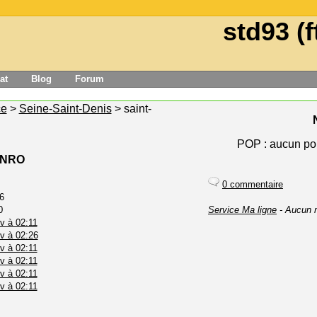
std93 (f
at
Blog
Forum
ce
>
Seine-Saint-Denis
> saint-
POP : aucun pou
e NRO
0 commentaire
6
0
Service Ma ligne
- Aucun 
v à 02:11
v à 02:26
v à 02:11
v à 02:11
v à 02:11
v à 02:11