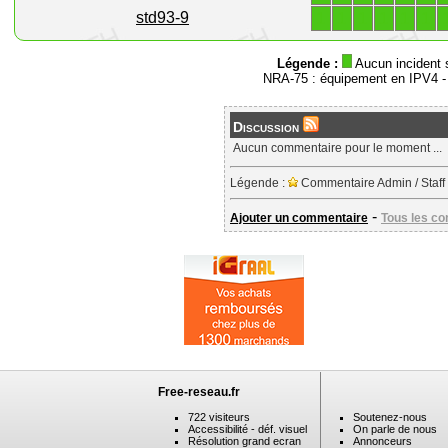
1
1
1
1
1
1
std93-9
Légende :
Aucun incident 
NRA-75 : équipement en IPV4 
Discussion
Aucun commentaire pour le moment ...
Légende :
Commentaire Admin / Staff
-
Ajouter un commentaire
Tous les c
Free-reseau.fr
722 visiteurs
Soutenez-nous
Accessibilité - déf. visuel
On parle de nous
Résolution grand ecran
Annonceurs