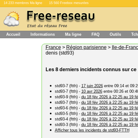
14 233 membres Ma ligne
15 560 Freebox mesurées
Accueil
Informations
Ma ligne
FAQ
Outils
Tch
France
>
Région parisienne
>
Ile-de-Fran
denis (std93)
Les 8 derniers incidents connus sur c
std93-7 (ftth) -
17 juin 2026
entre 09:14 et 09:2
std93-7 (ftth) -
10 avr 2026
entre 00:26 et 00:4
std93-9 (ftth) -
du 18 fév 2026 à 22:25 au 19 fé
std93-7 (ftth) -
du 18 fév 2026 à 22:25 au 19 fé
std93-6 (ftth) -
du 18 fév 2026 à 22:25 au 19 fé
std93-5 (ftth) -
du 18 fév 2026 à 22:25 au 19 fé
std93-4 (ftth) -
du 18 fév 2026 à 22:25 au 19 fé
std93-3 (ftth) -
du 18 fév 2026 à 22:25 au 19 fé
Afficher tous les incidents de std93-FTTH