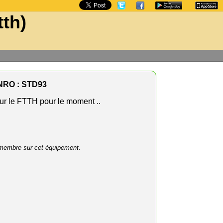
tth)
NRO : STD93
r le FTTH pour le moment ..
membre sur cet équipement.