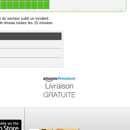
1
1
1
1
1
1
1
1
é du secteur subit un incident.
e réseau toutes les 15 minutes.