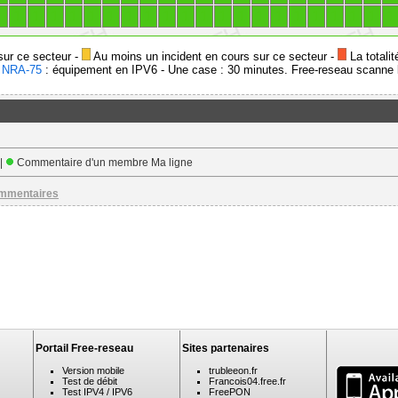
1
1
1
1
1
1
1
1
1
1
1
1
1
1
1
1
1
1
1
1
1
1
sur ce secteur -
Au moins un incident en cours sur ce secteur -
La totalit
-
NRA-75
: équipement en IPV6 - Une case : 30 minutes. Free-reseau scanne l
 |
Commentaire d'un membre Ma ligne
ommentaires
Portail Free-reseau
Sites partenaires
Version mobile
trubleeon.fr
Test de débit
Francois04.free.fr
Test IPV4 / IPV6
FreePON