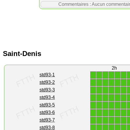
Commentaires : Aucun commentaire p
Saint-Denis
2h
1
1
1
1
1
1
std93-1
1
1
1
1
1
1
std93-2
1
1
1
1
1
1
std93-3
1
1
1
1
1
1
std93-4
1
1
1
1
1
1
std93-5
1
1
1
1
1
1
std93-6
1
1
1
1
1
1
std93-7
1
1
1
1
1
1
std93-8