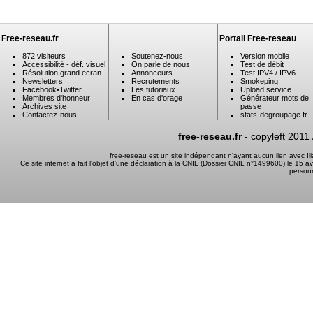
Free-reseau.fr
Portail Free-reseau
872 visiteurs
Soutenez-nous
Version mobile
Accessibilité - déf. visuel
On parle de nous
Test de débit
Résolution grand ecran
Annonceurs
Test IPV4 / IPV6
Newsletters
Recrutements
Smokeping
Facebook
•
Twitter
Les tutoriaux
Upload service
Membres d'honneur
En cas d'orage
Générateur mots de
Archives site
passe
Contactez-nous
stats-degroupage.fr
free-reseau.fr
- copyleft 2011
free-reseau est un site indépendant n'ayant aucun lien avec I
Ce site internet a fait l'objet d'une déclaration à la CNIL (Dossier CNIL n°1499600) le 15 a
person