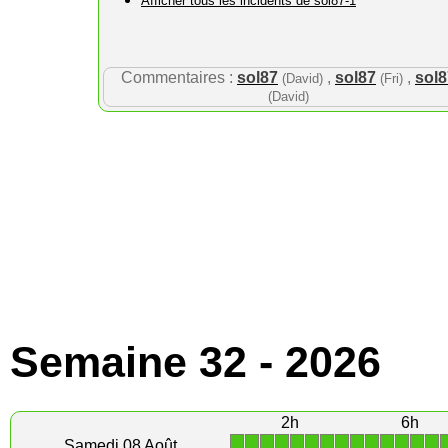
Afficher tous les incidents de sol87-1
Commentaires :
sol87
,
sol87
,
sol8
(David)
(Fri)
(David)
Semaine 32 - 2026
2h
6h
1
1
1
1
1
1
1
1
1
1
1
1
1
1
Samedi 08 Août