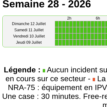
Semaine 28 - 2026
2h
6h
1
1
1
1
1
1
1
1
1
1
1
1
1
1
Dimanche 12 Juillet
1
1
1
1
1
1
1
1
1
1
1
1
1
1
Samedi 11 Juillet
1
1
1
1
1
1
1
1
1
1
1
1
1
1
Vendredi 10 Juillet
1
1
1
1
1
1
1
1
1
1
1
1
1
1
Jeudi 09 Juillet
Légende :
Aucun incident su
en cours sur ce secteur -
La 
NRA-75 : équipement en IPV
Une case : 30 minutes. Free-r
m