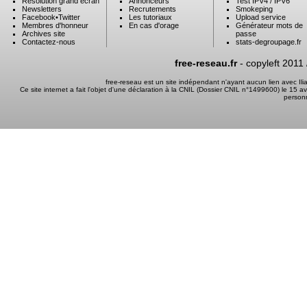
Résolution grand ecran
Annonceurs
Test IPV4 / IPV6
Newsletters
Recrutements
Smokeping
Facebook
•
Twitter
Les tutoriaux
Upload service
Membres d'honneur
En cas d'orage
Générateur mots de
Archives site
passe
Contactez-nous
stats-degroupage.fr
free-reseau.fr
- copyleft 2011
free-reseau est un site indépendant n'ayant aucun lien avec I
Ce site internet a fait l'objet d'une déclaration à la CNIL (Dossier CNIL n°1499600) le 15 a
person