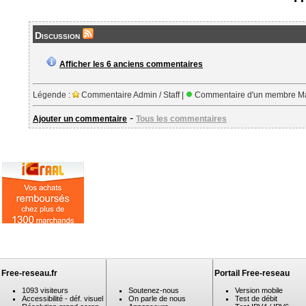
Discussion
Afficher les 6 anciens commentaires
Légende :
Commentaire Admin / Staff |
Commentaire d'un membre Ma
-
Ajouter un commentaire
Tous les commentaires
Free-reseau.fr
Portail Free-reseau
1093 visiteurs
Soutenez-nous
Version mobile
Accessibilité - déf. visuel
On parle de nous
Test de débit