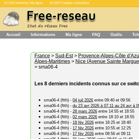
14 234 membres Ma ligne
15 563 Freebox mesurées
Accueil
Informations
Ma ligne
FAQ
Outils
Tch
France
>
Sud-Est
>
Provence-Alpes-Côte d'Azu
Alpes-Maritimes
>
Nice (Avenue Sainte Marguer
> sma06-4
Les 8 derniers incidents connus sur ce swit
sma06-4 (ftth) -
04 juil 2026
entre 09:40 et 09:56
sma06-4 (ftth) -
du 23 avr 2026 à 07:11 au 24 avr à 0
sma06-4 (ftth) -
28 mars 2026
entre 14:55 et 18:55
sma06-4 (ftth) -
02 mars 2026
entre 18:10 et 18:55
sma06-4 (ftth) -
18 fév 2026
entre 18:25 et 18:40
sma06-4 (ftth) -
17 fév 2026
entre 10:55 et 12:25
sma06-4 (ftth) -
17 fév 2026
entre 08:56 et 09:11