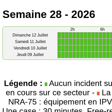
Semaine 28 - 2026
2h
6h
1
1
1
1
1
1
1
1
1
1
1
1
1
1
Dimanche 12 Juillet
1
1
1
1
1
1
1
1
1
1
1
1
1
1
Samedi 11 Juillet
1
1
1
1
1
1
1
1
1
1
1
1
1
1
Vendredi 10 Juillet
1
1
1
1
1
1
1
1
1
1
1
1
1
1
Jeudi 09 Juillet
Légende :
Aucun incident su
en cours sur ce secteur -
La 
NRA-75 : équipement en IPV
Une case : 30 minutes. Free-r