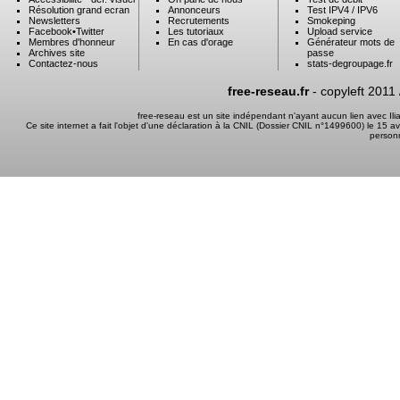
Résolution grand ecran
Annonceurs
Test IPV4 / IPV6
Newsletters
Recrutements
Smokeping
Facebook
•
Twitter
Les tutoriaux
Upload service
Membres d'honneur
En cas d'orage
Générateur mots de
Archives site
passe
Contactez-nous
stats-degroupage.fr
free-reseau.fr
- copyleft 2011
free-reseau est un site indépendant n'ayant aucun lien avec I
Ce site internet a fait l'objet d'une déclaration à la CNIL (Dossier CNIL n°1499600) le 15 a
person