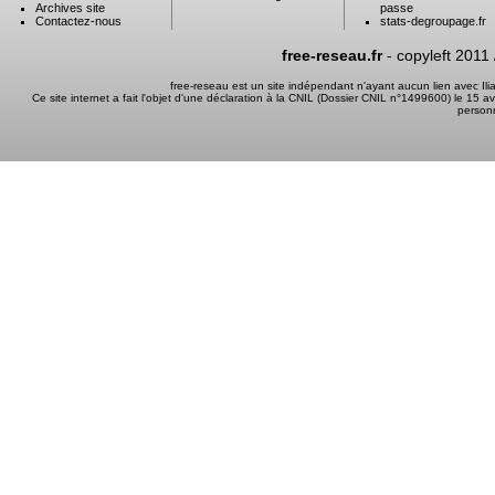
Archives site
passe
Contactez-nous
stats-degroupage.fr
free-reseau.fr
- copyleft 2011
free-reseau est un site indépendant n'ayant aucun lien avec I
Ce site internet a fait l'objet d'une déclaration à la CNIL (Dossier CNIL n°1499600) le 15 a
person