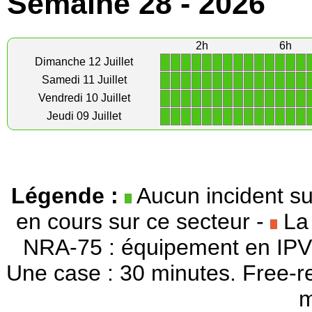
Semaine 28 - 2026
2h
6h
1
1
1
1
1
1
1
1
1
1
1
1
1
1
Dimanche 12 Juillet
1
1
1
1
1
1
1
1
1
1
1
1
1
1
Samedi 11 Juillet
1
1
1
1
1
1
1
1
1
1
1
1
1
1
Vendredi 10 Juillet
1
1
1
1
1
1
1
1
1
1
1
1
1
1
Jeudi 09 Juillet
Légende :
Aucun incident su
en cours sur ce secteur -
La 
NRA-75 : équipement en IPV
Une case : 30 minutes. Free-r
m