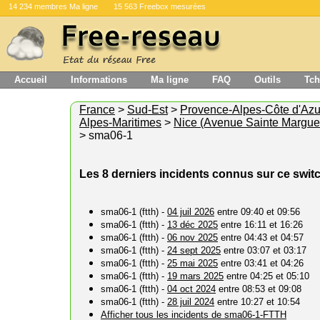
14 234 membres Ma ligne
15 563 Freebox mesurées
Accueil
Informations
Ma ligne
FAQ
Outils
Tch
France
>
Sud-Est
>
Provence-Alpes-Côte d'Azu
Alpes-Maritimes
>
Nice (Avenue Sainte Marguer
> sma06-1
Les 8 derniers incidents connus sur ce swit
sma06-1 (ftth) -
04 juil 2026
entre 09:40 et 09:56
sma06-1 (ftth) -
13 déc 2025
entre 16:11 et 16:26
sma06-1 (ftth) -
06 nov 2025
entre 04:43 et 04:57
sma06-1 (ftth) -
24 sept 2025
entre 03:07 et 03:17
sma06-1 (ftth) -
25 mai 2025
entre 03:41 et 04:26
sma06-1 (ftth) -
19 mars 2025
entre 04:25 et 05:10
sma06-1 (ftth) -
04 oct 2024
entre 08:53 et 09:08
sma06-1 (ftth) -
28 juil 2024
entre 10:27 et 10:54
Afficher tous les incidents de sma06-1-FTTH