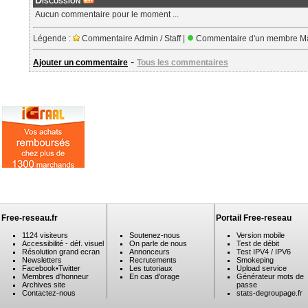
Discussion
Aucun commentaire pour le moment ...
Légende :
Commentaire Admin / Staff |
Commentaire d'un membre Ma
-
Ajouter un commentaire
Tous les commentaires
Free-reseau.fr
Portail Free-reseau
1124 visiteurs
Soutenez-nous
Version mobile
Accessibilité - déf. visuel
On parle de nous
Test de débit
Résolution grand ecran
Annonceurs
Test IPV4 / IPV6
Newsletters
Recrutements
Smokeping
Facebook
•
Twitter
Les tutoriaux
Upload service
Membres d'honneur
En cas d'orage
Générateur mots de
Archives site
passe
Contactez-nous
stats-degroupage.fr