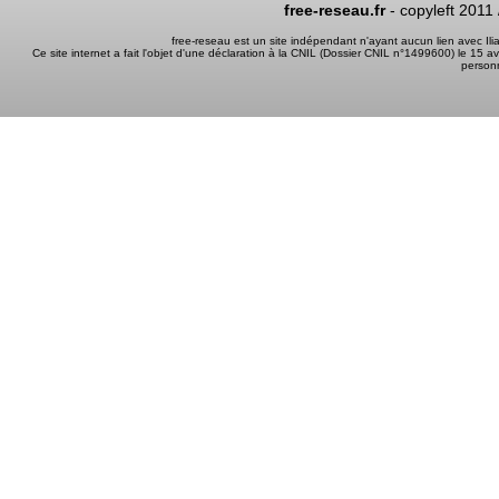
free-reseau.fr
- copyleft 2011
free-reseau est un site indépendant n'ayant aucun lien avec I
Ce site internet a fait l'objet d'une déclaration à la CNIL (Dossier CNIL n°1499600) le 15 a
person