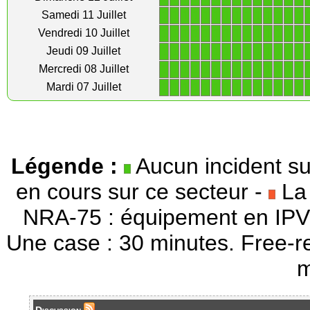
1
1
1
1
1
1
1
1
1
1
1
1
1
1
Samedi 11 Juillet
1
1
1
1
1
1
1
1
1
1
1
1
1
1
Vendredi 10 Juillet
1
1
1
1
1
1
1
1
1
1
1
1
1
1
Jeudi 09 Juillet
1
1
1
1
1
1
1
1
1
1
1
1
1
1
Mercredi 08 Juillet
1
1
1
1
1
1
1
1
1
1
1
1
1
1
Mardi 07 Juillet
Légende :
Aucun incident su
en cours sur ce secteur -
La 
NRA-75 : équipement en IPV
Une case : 30 minutes. Free-r
m