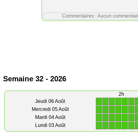
Commentaires : Aucun commentaire p
Semaine 32 - 2026
2h
1
1
1
1
1
1
Jeudi 06 Août
1
1
1
1
1
1
Mercredi 05 Août
1
1
1
1
1
1
Mardi 04 Août
1
1
1
1
1
1
Lundi 03 Août