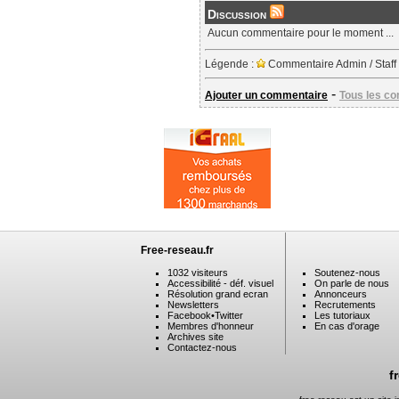
Discussion
Aucun commentaire pour le moment ...
Légende :
Commentaire Admin / Staff
-
Ajouter un commentaire
Tous les c
Free-reseau.fr
1032 visiteurs
Soutenez-nous
Accessibilité - déf. visuel
On parle de nous
Résolution grand ecran
Annonceurs
Newsletters
Recrutements
Facebook
•
Twitter
Les tutoriaux
Membres d'honneur
En cas d'orage
Archives site
Contactez-nous
f