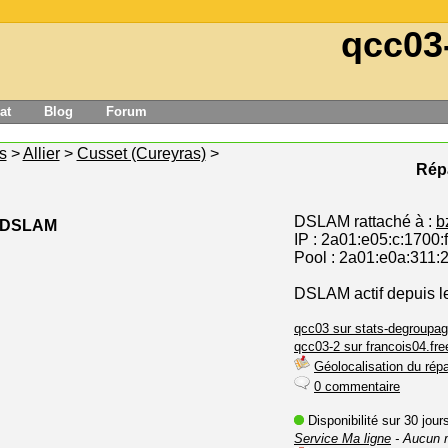
qcc03
at
Blog
Forum
s
>
Allier
>
Cusset (Cureyras)
>
Répa
DSLAM rattaché à :
b
e DSLAM
IP : 2a01:e05:c:1700:
Pool : 2a01:e0a:311:2
DSLAM actif depuis l
qcc03 sur stats-degroupag
qcc03-2 sur francois04.free
Géolocalisation du répa
0 commentaire
Disponibilité sur 30 jou
Service Ma ligne
- Aucun 