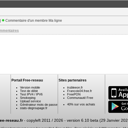
 |
Commentaire d'un membre Ma ligne
ommentaires
Portail Free-reseau
Sites partenaires
Version mobile
trubleeon.fr
Test de débit
Francois04.free.fr
Test IPV4 / IPV6
FreePON
Smokeping
Communauté Free
Upload service
40% sur vos achats
Générateur mots de passe
stats-degroupage.fr
ree-reseau.fr
- copyleft 2011 / 2026 -
version 6.10 beta (29 Janvier 202