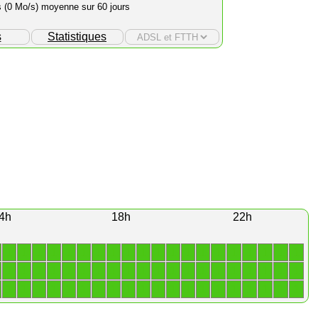
s (0 Mo/s) moyenne sur 60 jours
s
Statistiques
4h
18h
22h
1
1
1
1
1
1
1
1
1
1
1
1
1
1
1
1
1
1
1
1
1
1
1
1
1
1
1
1
1
1
1
1
1
1
1
1
1
1
1
1
1
1
1
1
1
1
1
1
1
1
1
1
1
1
1
1
1
1
1
1