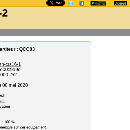
-2
rtiteur :
QCC03
zn-crs16-1
fe00::9a9e
000::/52
e 08 mai 2020
e.fr
.fr
rtiteur
rs : 100 %
membre sur cet équipement.