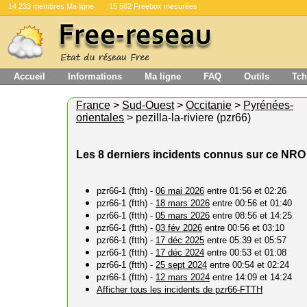
14 233 membres Ma ligne
15 562 Freebox mesurées
Accueil
Informations
Ma ligne
FAQ
Outils
Tch
France
>
Sud-Ouest
>
Occitanie
>
Pyrénées-
orientales
> pezilla-la-riviere (pzr66)
Les 8 derniers incidents connus sur ce NRO
pzr66-1 (ftth) -
06 mai 2026
entre 01:56 et 02:26
pzr66-1 (ftth) -
18 mars 2026
entre 00:56 et 01:40
pzr66-1 (ftth) -
05 mars 2026
entre 08:56 et 14:25
pzr66-1 (ftth) -
03 fév 2026
entre 00:56 et 03:10
pzr66-1 (ftth) -
17 déc 2025
entre 05:39 et 05:57
pzr66-1 (ftth) -
17 déc 2024
entre 00:53 et 01:08
pzr66-1 (ftth) -
25 sept 2024
entre 00:54 et 02:24
pzr66-1 (ftth) -
12 mars 2024
entre 14:09 et 14:24
Afficher tous les incidents de pzr66-FTTH