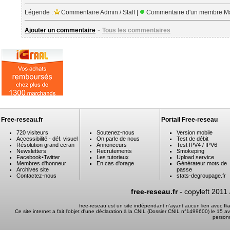
Légende :
Commentaire Admin / Staff |
Commentaire d'un membre Ma
-
Ajouter un commentaire
Tous les commentaires
Free-reseau.fr
Portail Free-reseau
720 visiteurs
Soutenez-nous
Version mobile
Accessibilité - déf. visuel
On parle de nous
Test de débit
Résolution grand ecran
Annonceurs
Test IPV4 / IPV6
Newsletters
Recrutements
Smokeping
Facebook
•
Twitter
Les tutoriaux
Upload service
Membres d'honneur
En cas d'orage
Générateur mots de
Archives site
passe
Contactez-nous
stats-degroupage.fr
free-reseau.fr
- copyleft 2011
free-reseau est un site indépendant n'ayant aucun lien avec I
Ce site internet a fait l'objet d'une déclaration à la CNIL (Dossier CNIL n°1499600) le 15 a
person