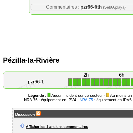
Commentaires :
pzr66-ftth
(Seb66playa)
Pézilla-la-Rivière
2h
6h
1
1
1
1
1
1
1
1
1
1
1
1
1
1
pzr66-1
Légende :
Aucun incident sur ce secteur -
Au moins un i
NRA-75 : équipement en IPV4 -
NRA-75
: équipement en IPV6 -
Discussion
Afficher les 1 anciens commentaires