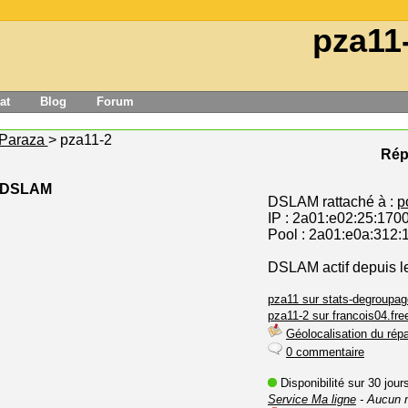
pza11
at
Blog
Forum
Paraza
> pza11-2
Rép
e DSLAM
DSLAM rattaché à :
p
IP : 2a01:e02:25:170
Pool : 2a01:e0a:312:
DSLAM actif depuis l
pza11 sur stats-degroupag
pza11-2 sur francois04.free
Géolocalisation du répa
0 commentaire
Disponibilité sur 30 jou
Service Ma ligne
- Aucun 