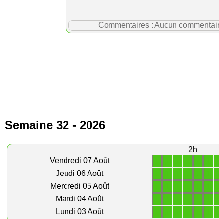
Commentaires : Aucun commentaire p
Semaine 32 - 2026
2h
1
1
1
1
1
1
Vendredi 07 Août
1
1
1
1
1
1
Jeudi 06 Août
1
1
1
1
1
1
Mercredi 05 Août
1
1
1
1
1
1
Mardi 04 Août
1
1
1
1
1
1
Lundi 03 Août