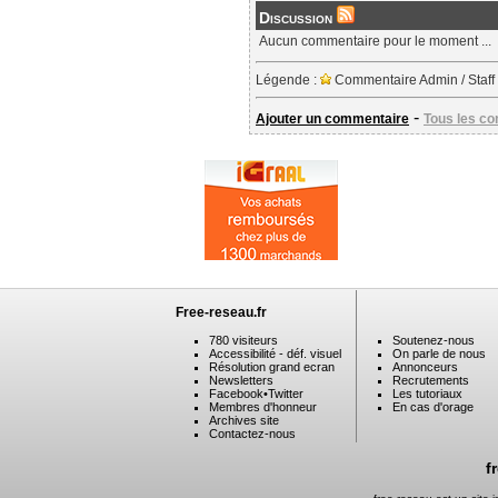
Discussion
Aucun commentaire pour le moment ...
Légende :
Commentaire Admin / Staff
-
Ajouter un commentaire
Tous les c
Free-reseau.fr
780 visiteurs
Soutenez-nous
Accessibilité - déf. visuel
On parle de nous
Résolution grand ecran
Annonceurs
Newsletters
Recrutements
Facebook
•
Twitter
Les tutoriaux
Membres d'honneur
En cas d'orage
Archives site
Contactez-nous
f