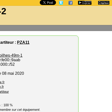
-2
artiteur :
PZA11
oilhes-49m-1
0:fe00::9aab
1000::/52
e 08 mai 2020
e.fr
.fr
rtiteur
rs : 100 %
membre sur cet équipement.