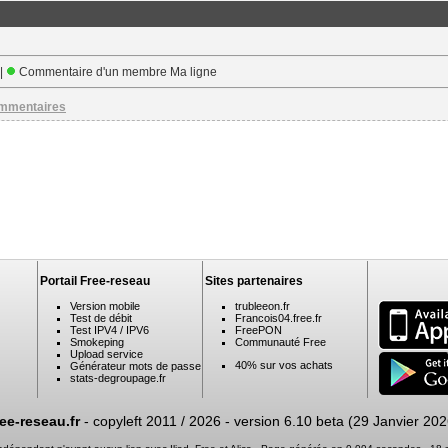
 |
Commentaire d'un membre Ma ligne
ommentaires
Portail Free-reseau
Sites partenaires
Version mobile
trubleeon.fr
Test de débit
Francois04.free.fr
Test IPV4 / IPV6
FreePON
Smokeping
Communauté Free
Upload service
40% sur vos achats
Générateur mots de passe
stats-degroupage.fr
ree-reseau.fr
- copyleft 2011 / 2026 -
version 6.10 beta (29 Janvier 202