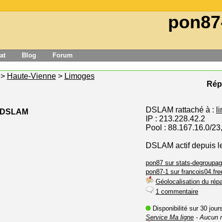
pon87
at
Blog
Forum
>
Haute-Vienne
>
Limoges
Répa
DSLAM rattaché à :
l
e DSLAM
IP : 213.228.42.2
Pool : 88.167.16.0/23
DSLAM actif depuis 
pon87 sur stats-degroupag
pon87-1 sur francois04.free
Géolocalisation du répa
1 commentaire
Disponibilité sur 30 jou
Service Ma ligne
- Aucun 