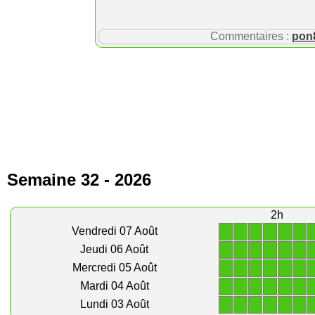
Commentaires :
pon
Semaine 32 - 2026
2h
1
1
1
1
1
1
Vendredi 07 Août
1
1
1
1
1
1
Jeudi 06 Août
1
1
1
1
1
1
Mercredi 05 Août
1
1
1
1
1
1
Mardi 04 Août
1
1
1
1
1
1
Lundi 03 Août