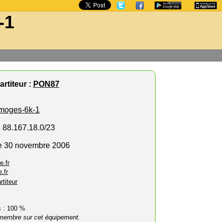
-1
rtiteur :
PON87
imoges-6k-1
, 88.167.18.0/23
le 30 novembre 2006
e.fr
.fr
rtiteur
rs : 100 %
membre sur cet équipement.