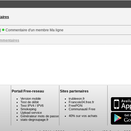
taires
 |
Commentaire d'un membre Ma ligne
ommentaires
Portail Free-reseau
Sites partenaires
Version mobile
trubleeon.fr
Test de débit
Francois04.free.fr
Test IPV4 / IPV6
FreePON
Smokeping
Communauté Free
Upload service
40% sur vos achats
Générateur mots de passe
stats-degroupage.fr