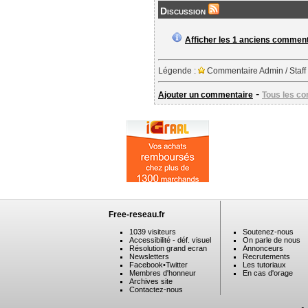
Discussion
Afficher les 1 anciens commen
Légende :
Commentaire Admin / Staff
-
Ajouter un commentaire
Tous les c
Free-reseau.fr
1039 visiteurs
Soutenez-nous
Accessibilité - déf. visuel
On parle de nous
Résolution grand ecran
Annonceurs
Newsletters
Recrutements
Facebook
•
Twitter
Les tutoriaux
Membres d'honneur
En cas d'orage
Archives site
Contactez-nous