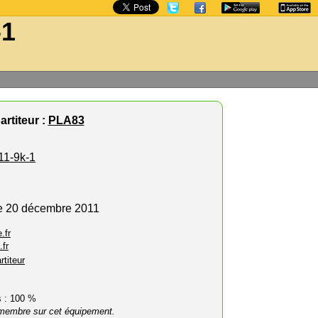
-1
rtiteur :
PLA83
11-9k-1
le 20 décembre 2011
.fr
.fr
rtiteur
rs : 100 %
membre sur cet équipement.