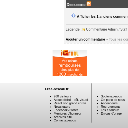
Discussion
Afficher les 1 anciens commen
Légende :
Commentaire Admin / Staff
-
Ajouter un commentaire
Tous les c
Free-reseau.fr
760 visiteurs
Soutenez-nous
Accessibilité - déf. visuel
On parle de nous
Résolution grand ecran
Annonceurs
Newsletters
Recrutements
Facebook
•
Twitter
Les tutoriaux
Membres d'honneur
En cas d'orage
Archives site
Contactez-nous