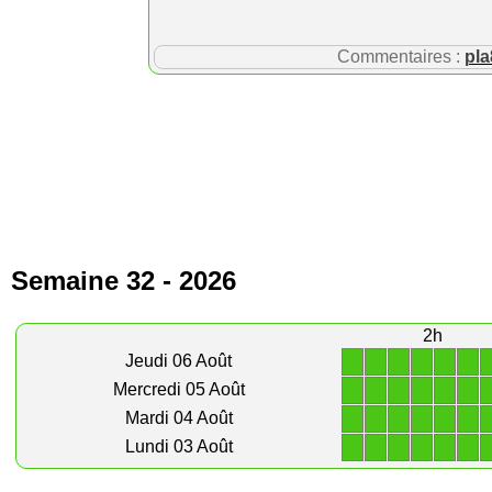
Commentaires :
pla
Semaine 32 - 2026
2h
1
1
1
1
1
1
Jeudi 06 Août
1
1
1
1
1
1
Mercredi 05 Août
1
1
1
1
1
1
Mardi 04 Août
1
1
1
1
1
1
Lundi 03 Août