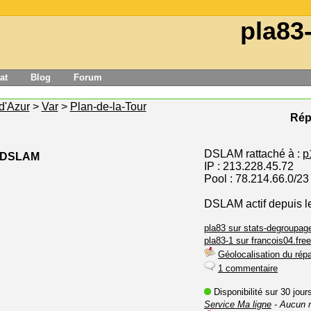
pla83
at
Blog
Forum
d'Azur
>
Var
>
Plan-de-la-Tour
Répa
DSLAM rattaché à :
p
e DSLAM
IP : 213.228.45.72
Pool : 78.214.66.0/23
DSLAM actif depuis 
pla83 sur stats-degroupage
pla83-1 sur francois04.free
Géolocalisation du répa
1 commentaire
Disponibilité sur 30 jou
Service Ma ligne
- Aucun 