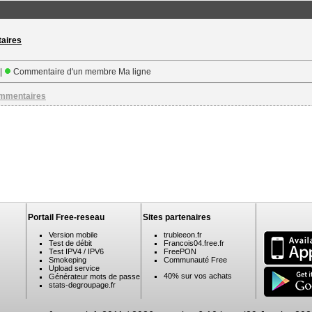
taires
 |
Commentaire d'un membre Ma ligne
ommentaires
Portail Free-reseau
Sites partenaires
Version mobile
trubleeon.fr
Test de débit
Francois04.free.fr
Test IPV4 / IPV6
FreePON
Smokeping
Communauté Free
Upload service
40% sur vos achats
Générateur mots de passe
stats-degroupage.fr