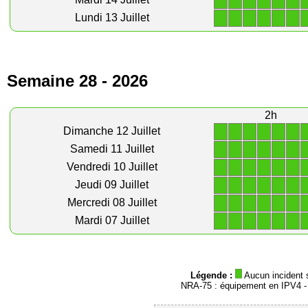
1
1
1
1
1
1
1
1
1
1
1
1
Lundi 13 Juillet
Semaine 28 - 2026
2h
1
1
1
1
1
1
Dimanche 12 Juillet
1
1
1
1
1
1
Samedi 11 Juillet
1
1
1
1
1
1
Vendredi 10 Juillet
1
1
1
1
1
1
Jeudi 09 Juillet
1
1
1
1
1
1
Mercredi 08 Juillet
1
1
1
1
1
1
Mardi 07 Juillet
Légende :
Aucun incident 
NRA-75 : équipement en IPV4 