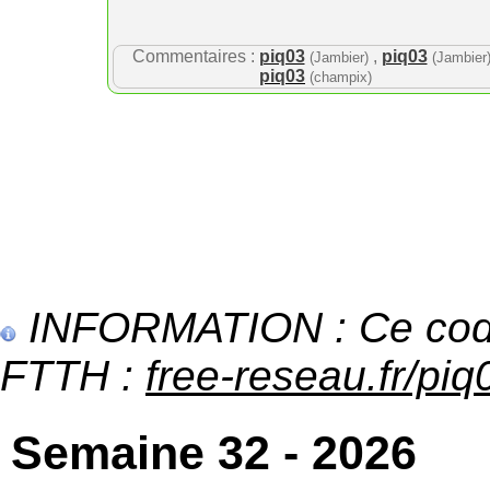
Commentaires :
piq03
,
piq03
(Jambier)
(Jambier
piq03
(champix)
INFORMATION : Ce code 
FTTH :
free-reseau.fr/piq0
Semaine 32 - 2026