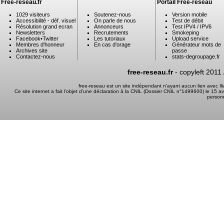
Free-reseau.fr
Portail Free-reseau
1029 visiteurs
Soutenez-nous
Version mobile
Accessibilité - déf. visuel
On parle de nous
Test de débit
Résolution grand ecran
Annonceurs
Test IPV4 / IPV6
Newsletters
Recrutements
Smokeping
Facebook
•
Twitter
Les tutoriaux
Upload service
Membres d'honneur
En cas d'orage
Générateur mots de
Archives site
passe
Contactez-nous
stats-degroupage.fr
free-reseau.fr
- copyleft 2011
free-reseau est un site indépendant n'ayant aucun lien avec I
Ce site internet a fait l'objet d'une déclaration à la CNIL (Dossier CNIL n°1499600) le 15 a
person