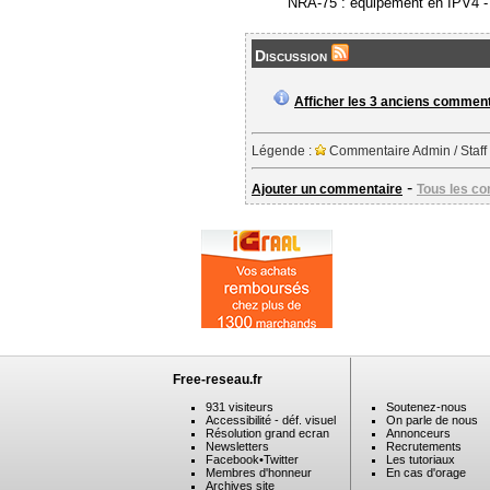
NRA-75 : équipement en IPV4 
Discussion
Afficher les 3 anciens commen
Légende :
Commentaire Admin / Staff
-
Ajouter un commentaire
Tous les c
Free-reseau.fr
931 visiteurs
Soutenez-nous
Accessibilité - déf. visuel
On parle de nous
Résolution grand ecran
Annonceurs
Newsletters
Recrutements
Facebook
•
Twitter
Les tutoriaux
Membres d'honneur
En cas d'orage
Archives site