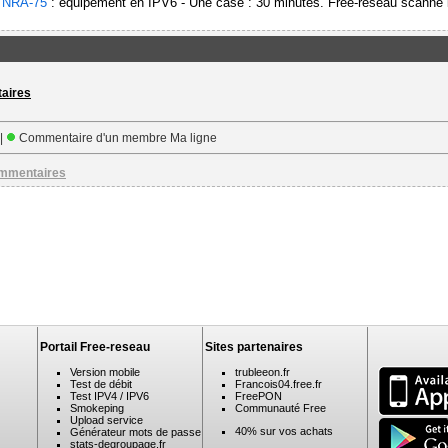
-
NRA-75
: équipement en IPV6 - Une case : 30 minutes. Free-reseau scanne l
taires
 |
Commentaire d'un membre Ma ligne
ommentaires
Portail Free-reseau
Sites partenaires
Version mobile
trubleeon.fr
Test de débit
Francois04.free.fr
Test IPV4 / IPV6
FreePON
Smokeping
Communauté Free
Upload service
40% sur vos achats
Générateur mots de passe
stats-degroupage.fr