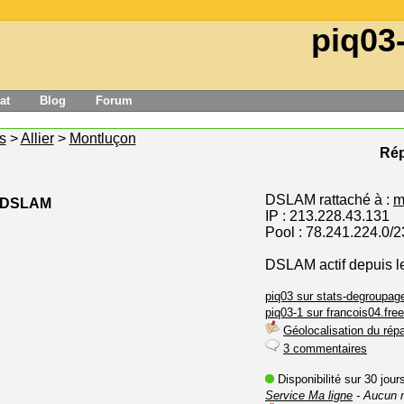
piq03
at
Blog
Forum
s
>
Allier
>
Montluçon
Rép
DSLAM rattaché à :
m
e DSLAM
IP : 213.228.43.131
Pool : 78.241.224.0/2
DSLAM actif depuis 
piq03 sur stats-degroupage
piq03-1 sur francois04.free
Géolocalisation du répa
3 commentaires
Disponibilité sur 30 jou
Service Ma ligne
- Aucun 