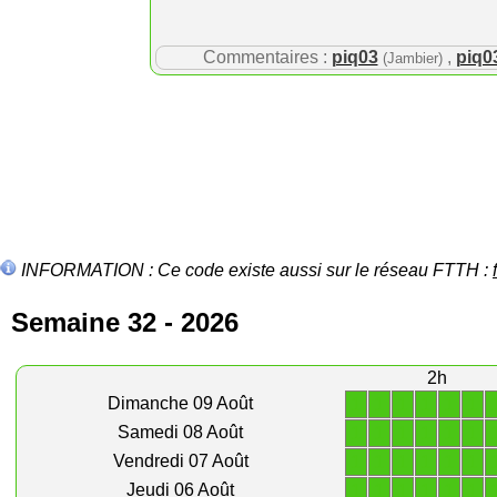
Commentaires :
piq03
,
piq0
(Jambier)
INFORMATION : Ce code existe aussi sur le réseau FTTH :
Semaine 32 - 2026
2h
1
1
1
1
1
1
Dimanche 09 Août
1
1
1
1
1
1
Samedi 08 Août
1
1
1
1
1
1
Vendredi 07 Août
1
1
1
1
1
1
Jeudi 06 Août