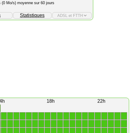
s (0 Mo/s) moyenne sur 60 jours
s
Statistiques
4h
18h
22h
1
1
1
1
1
1
1
1
1
1
1
1
1
1
1
1
1
1
1
1
1
1
1
1
1
1
1
1
1
1
1
1
1
1
1
1
1
1
1
1
1
1
1
1
1
1
1
1
1
1
1
1
1
1
1
1
1
1
1
1