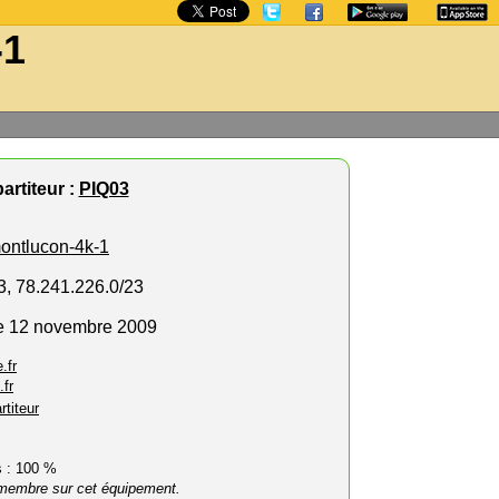
-1
artiteur :
PIQ03
ontlucon-4k-1
3, 78.241.226.0/23
le 12 novembre 2009
.fr
.fr
rtiteur
rs : 100 %
membre sur cet équipement.