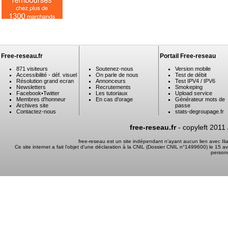
Free-reseau.fr
Portail Free-reseau
871 visiteurs
Soutenez-nous
Version mobile
Accessibilité - déf. visuel
On parle de nous
Test de débit
Résolution grand ecran
Annonceurs
Test IPV4 / IPV6
Newsletters
Recrutements
Smokeping
Facebook
•
Twitter
Les tutoriaux
Upload service
Membres d'honneur
En cas d'orage
Générateur mots de
Archives site
passe
Contactez-nous
stats-degroupage.fr
free-reseau.fr
- copyleft 2011
free-reseau est un site indépendant n'ayant aucun lien avec I
Ce site internet a fait l'objet d'une déclaration à la CNIL (Dossier CNIL n°1499600) le 15 a
person