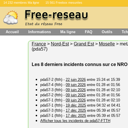
14 232 membres Ma ligne
15 561 Freebox mesurées
Accueil
Informations
Ma ligne
FAQ
Outils
Tch
France
>
Nord-Est
>
Grand Est
>
Moselle
> met
(pda57)
Les 8 derniers incidents connus sur ce NRO
pda57-2 (ftth) -
22 juin 2026
entre 15:24 et 15:39
pda57-4 (ftth) -
09 juin 2026
entre 01:28 et 01:56
pda57-3 (ftth) -
09 juin 2026
entre 01:28 et 02:10
pda57-2 (ftth) -
09 juin 2026
entre 01:28 et 01:56
pda57-1 (ftth) -
09 juin 2026
entre 01:28 et 02:10
pda57-1 (ftth) -
19 déc 2025
entre 04:32 et 04:41
pda57-3 (ftth) -
17 déc 2025
entre 05:39 et 05:57
pda57-1 (ftth) -
17 déc 2025
entre 05:39 et 05:57
Afficher tous les incidents de pda57-FTTH