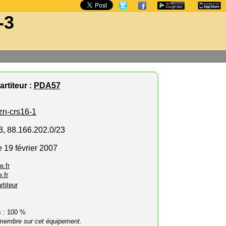
-3
rtiteur :
PDA57
zn-crs16-1
3, 88.166.202.0/23
 19 février 2007
e.fr
.fr
rtiteur
rs : 100 %
membre sur cet équipement.