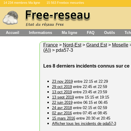
14 234 membres Ma ligne
15 563 Freebox mesurées
Accueil
Informations
Ma ligne
FAQ
Outils
Tch
France
>
Nord-Est
>
Grand Est
>
Moselle
(A))
> pda57-3
Les 8 derniers incidents connus sur c
23 nov 2019
entre 22:15 et 22:29
29 oct 2019
entre 22:45 et 22:59
13 oct 2019
entre 23:45 et 23:59
13 sept 2019
entre 15:15 et 19:15
22 juin 2019
entre 06:15 et 06:45
24 avr 2018
entre 02:15 et 02:59
02 avr 2016
entre 07:45 et 08:45
15 mars 2016
entre 20:30 et 20:45
Afficher tous les incidents de pda57-3