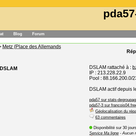
pda57
at
Blog
Forum
>
Metz (Place des Allemands
Répa
DSLAM rattaché à :
b
e DSLAM
IP : 213.228.22.9
Pool : 88.166.200.0/2
DSLAM actif depuis le
pda57 sur stats-degroupag
pda57-3 sur francois04.free
Géolocalisation du répa
63 commentaires
Disponibilité sur 30 jou
Service Ma ligne
- Aucun 