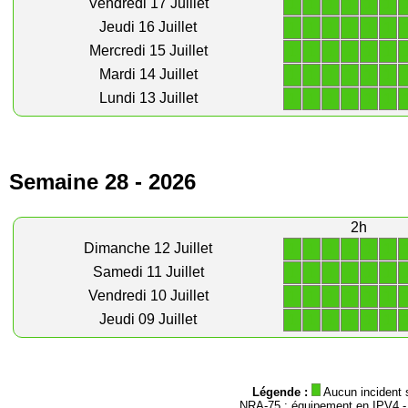
1
1
1
1
1
1
Vendredi 17 Juillet
1
1
1
1
1
1
Jeudi 16 Juillet
1
1
1
1
1
1
Mercredi 15 Juillet
1
1
1
1
1
1
Mardi 14 Juillet
1
1
1
1
1
1
Lundi 13 Juillet
Semaine 28 - 2026
2h
1
1
1
1
1
1
Dimanche 12 Juillet
1
1
1
1
1
1
Samedi 11 Juillet
1
1
1
1
1
1
Vendredi 10 Juillet
1
1
1
1
1
1
Jeudi 09 Juillet
Légende :
Aucun incident 
NRA-75 : équipement en IPV4 