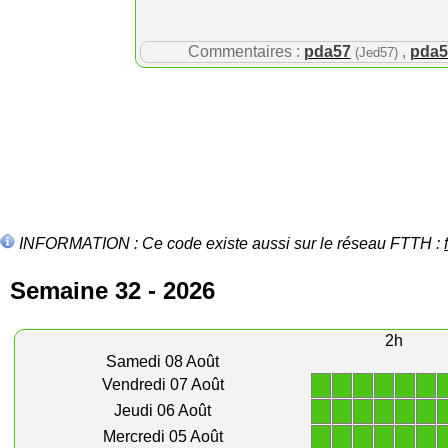
Commentaires :
pda57
,
pda5
(Jed57)
INFORMATION : Ce code existe aussi sur le réseau FTTH :
Semaine 32 - 2026
2h
Samedi 08 Août
1
1
1
1
1
1
Vendredi 07 Août
1
1
1
1
1
1
Jeudi 06 Août
1
1
1
1
1
1
Mercredi 05 Août