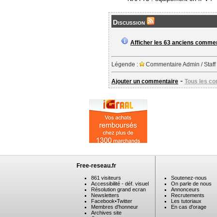
Discussion
Afficher les 63 anciens comme
Légende :
Commentaire Admin / Staff
-
Ajouter un commentaire
Tous les c
Free-reseau.fr
861 visiteurs
Soutenez-nous
Accessibilité - déf. visuel
On parle de nous
Résolution grand ecran
Annonceurs
Newsletters
Recrutements
Facebook
•
Twitter
Les tutoriaux
Membres d'honneur
En cas d'orage
Archives site