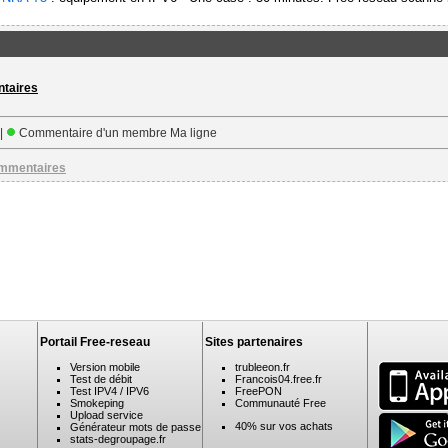
ntaires
 |
Commentaire d'un membre Ma ligne
ommentaires
Portail Free-reseau
Sites partenaires
Version mobile
trubleeon.fr
Test de débit
Francois04.free.fr
Test IPV4 / IPV6
FreePON
Smokeping
Communauté Free
Upload service
40% sur vos achats
Générateur mots de passe
stats-degroupage.fr