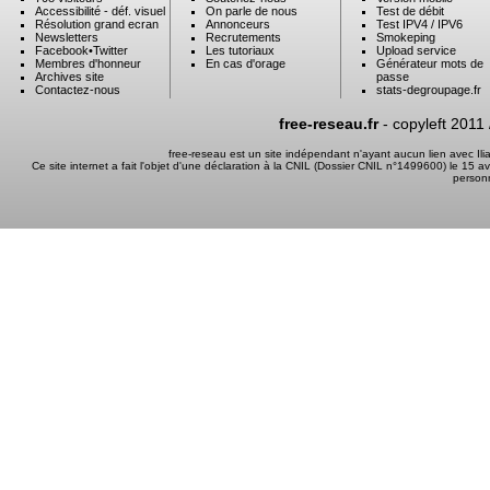
Accessibilité - déf. visuel
On parle de nous
Test de débit
Résolution grand ecran
Annonceurs
Test IPV4 / IPV6
Newsletters
Recrutements
Smokeping
Facebook
•
Twitter
Les tutoriaux
Upload service
Membres d'honneur
En cas d'orage
Générateur mots de
Archives site
passe
Contactez-nous
stats-degroupage.fr
free-reseau.fr
- copyleft 2011
free-reseau est un site indépendant n'ayant aucun lien avec I
Ce site internet a fait l'objet d'une déclaration à la CNIL (Dossier CNIL n°1499600) le 15 a
person