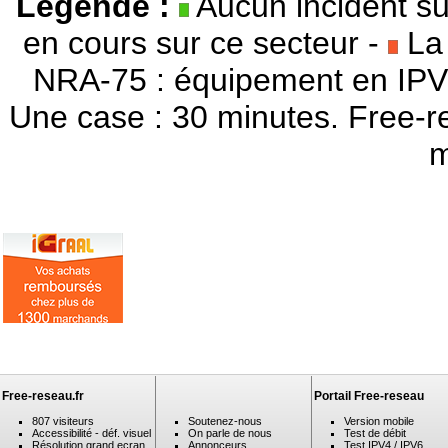
Légende :
Aucun incident su
en cours sur ce secteur -
La 
NRA-75 : équipement en IPV
Une case : 30 minutes. Free-r
m
Free-reseau.fr
Portail Free-reseau
807 visiteurs
Soutenez-nous
Version mobile
Accessibilité - déf. visuel
On parle de nous
Test de débit
Résolution grand ecran
Annonceurs
Test IPV4 / IPV6