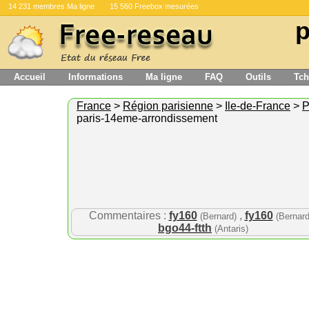
14 231 membres Ma ligne
15 560 Freebox mesurées
p
Accueil
Informations
Ma ligne
FAQ
Outils
Tch
France
>
Région parisienne
>
Ile-de-France
>
P
paris-14eme-arrondissement
Commentaires :
fy160
,
fy160
(Bernard)
(Bernard
bgo44-ftth
(Antaris)