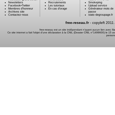
Newsletters
Recrutements
Smokeping
Facebook
•
Twitter
Les tutoriaux
Upload service
Membres d'honneur
En cas d'orage
Générateur mots de
Archives site
passe
Contactez-nous
stats-degroupage.fr
free-reseau.fr
- copyleft 2011
free-reseau est un site indépendant n'ayant aucun lien avec I
Ce site internet a fait l'objet d'une déclaration à la CNIL (Dossier CNIL n°1499600) le 15 a
person