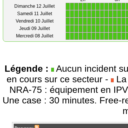
1
1
1
1
1
1
1
1
1
1
1
1
1
1
Dimanche 12 Juillet
1
1
1
1
1
1
1
1
1
1
1
1
1
1
Samedi 11 Juillet
1
1
1
1
1
1
1
1
1
1
1
1
1
1
Vendredi 10 Juillet
1
1
1
1
1
1
1
1
1
1
1
1
1
1
Jeudi 09 Juillet
1
1
1
1
1
1
1
1
1
1
1
1
1
1
Mercredi 08 Juillet
Légende :
Aucun incident su
en cours sur ce secteur -
La 
NRA-75 : équipement en IPV
Une case : 30 minutes. Free-r
m