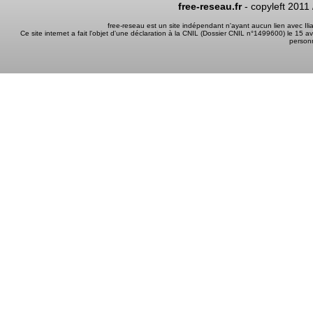
free-reseau.fr
- copyleft 2011
free-reseau est un site indépendant n'ayant aucun lien avec I
Ce site internet a fait l'objet d'une déclaration à la CNIL (Dossier CNIL n°1499600) le 15 a
person