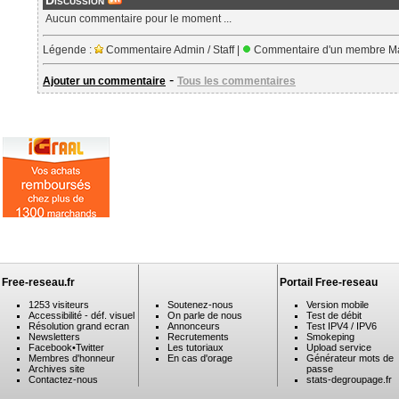
Discussion
Aucun commentaire pour le moment ...
Légende :
Commentaire Admin / Staff |
Commentaire d'un membre Ma
-
Ajouter un commentaire
Tous les commentaires
Free-reseau.fr
Portail Free-reseau
1253 visiteurs
Soutenez-nous
Version mobile
Accessibilité - déf. visuel
On parle de nous
Test de débit
Résolution grand ecran
Annonceurs
Test IPV4 / IPV6
Newsletters
Recrutements
Smokeping
Facebook
•
Twitter
Les tutoriaux
Upload service
Membres d'honneur
En cas d'orage
Générateur mots de
Archives site
passe
Contactez-nous
stats-degroupage.fr