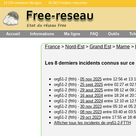
14 234 membres Ma ligne
15 563 Freebox mesurées
Accueil
Informations
Ma ligne
FAQ
Outils
Tch
France
>
Nord-Est
>
Grand Est
>
Marne
>
Les 8 derniers incidents connus sur ce
org51-2 (ftth) -
05 nov 2025
entre 12:56 et 13:1
org51-2 (ftth) -
25 sept 2025
entre 02:27 et 02:
org51-2 (ftth) -
29 aout 2025
entre 08:12 et 09:
org51-2 (ftth) -
16 aout 2024
entre 18:24 et 20:
org51-2 (ftth) -
16 aout 2024
entre 12:10 et 12:
org51-2 (ftth) -
30 nov 2023
entre 05:10 et 05:
org51-2 (ftth) -
08 nov 2023
entre 03:40 et 03:
org51-2 (ftth) -
29 oct 2023
entre 17:55 et 18:4
Afficher tous les incidents de org51-2-FTTH