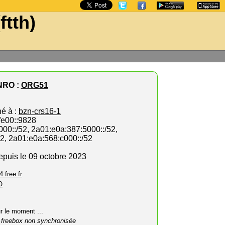
ftth)
NRO :
ORG51
hé à :
bzn-crs16-1
fe00::9828
000::/52, 2a01:e0a:387:5000::/52,
52, 2a01:e0a:568:c000::/52
depuis le 09 octobre 2023
4.free.fr
O
ur le moment ...
 freebox non synchronisée