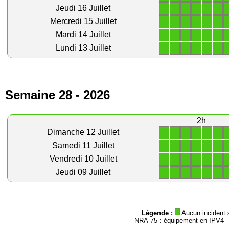
1
1
1
1
1
1
Jeudi 16 Juillet
1
1
1
1
1
1
Mercredi 15 Juillet
1
1
1
1
1
1
Mardi 14 Juillet
1
1
1
1
1
1
Lundi 13 Juillet
Semaine 28 - 2026
2h
1
1
1
1
1
1
Dimanche 12 Juillet
1
1
1
1
1
1
Samedi 11 Juillet
1
1
1
1
1
1
Vendredi 10 Juillet
1
1
1
1
1
1
Jeudi 09 Juillet
Légende :
Aucun incident 
NRA-75 : équipement en IPV4 