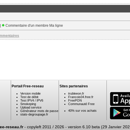
 |
Commentaire d'un membre Ma ligne
ommentaires
Portail Free-reseau
Sites partenaires
Version mobile
trubleeon.fr
Test de débit
Francois04.free.fr
Test IPV4 / IPV6
FreePON
Smokeping
Communauté Free
Upload service
40% sur vos achats
Générateur mots de passe
stats-degroupage.fr
ree-reseau.fr
- copyleft 2011 / 2026 -
version 6.10 beta (29 Janvier 202