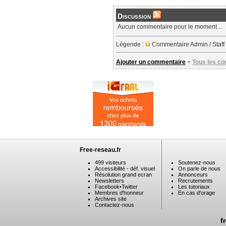
Discussion
Aucun commentaire pour le moment ...
Légende :
Commentaire Admin / Staff
-
Ajouter un commentaire
Tous les c
Free-reseau.fr
499 visiteurs
Soutenez-nous
Accessibilité - déf. visuel
On parle de nous
Résolution grand ecran
Annonceurs
Newsletters
Recrutements
Facebook
•
Twitter
Les tutoriaux
Membres d'honneur
En cas d'orage
Archives site
Contactez-nous
f