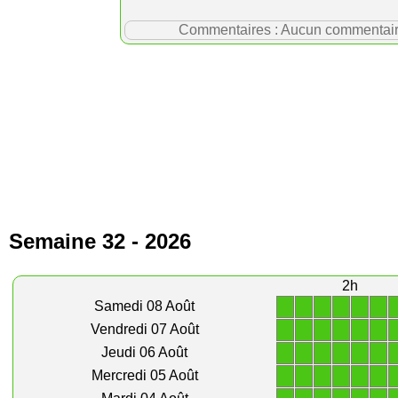
Commentaires : Aucun commentaire p
Semaine 32 - 2026
2h
1
1
1
1
1
1
Samedi 08 Août
1
1
1
1
1
1
Vendredi 07 Août
1
1
1
1
1
1
Jeudi 06 Août
1
1
1
1
1
1
Mercredi 05 Août