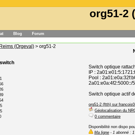
org51-2 (
at
Blog
Forum
Reims (Orgeval)
> org51-2
 switch
Switch optique rattac
IP : 2a01:e01:5:1721:
Pool : 2a01:e0a:32f:b
1
2a01:e0a:4f2:5000::/
56
26
Switch optique actif 
39
54
org51-2 (ftth) sur francois0
25
Géolocalisation du NR
55
0
0 commentaire
Disponibilité non dispo po
Ma ligne
- 1 abonné : 1