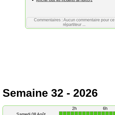
Afficher tous les incidents de nuv03-1
Commentaires : Aucun commentaire pour ce
répartiteur ...
Semaine 32 - 2026
2h
6h
1
1
1
1
1
1
1
1
1
1
1
1
1
1
Samedi 08 Août