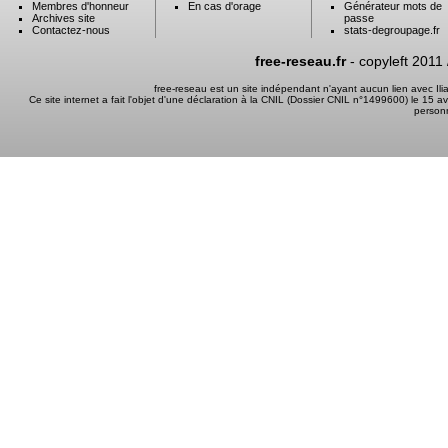
Membres d'honneur
En cas d'orage
Générateur mots de
Archives site
passe
Contactez-nous
stats-degroupage.fr
free-reseau.fr
- copyleft 2011
free-reseau est un site indépendant n'ayant aucun lien avec I
Ce site internet a fait l'objet d'une déclaration à la CNIL (Dossier CNIL n°1499600) le 15 a
person