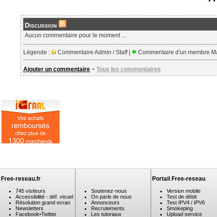
Discussion
Aucun commentaire pour le moment ...
Légende :
Commentaire Admin / Staff |
Commentaire d'un membre Ma
-
Ajouter un commentaire
Tous les commentaires
Free-reseau.fr
Portail Free-reseau
745 visiteurs
Soutenez-nous
Version mobile
Accessibilité - déf. visuel
On parle de nous
Test de débit
Résolution grand ecran
Annonceurs
Test IPV4 / IPV6
Newsletters
Recrutements
Smokeping
Facebook
•
Twitter
Les tutoriaux
Upload service