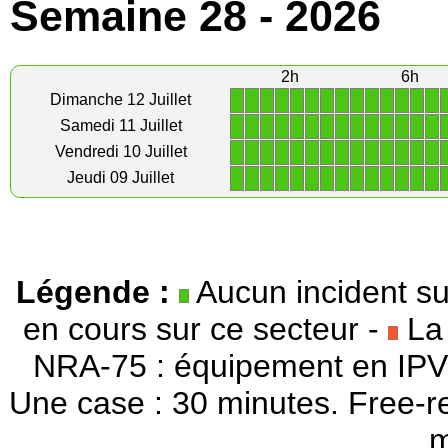
Semaine 28 - 2026
2h
6h
1
1
1
1
1
1
1
1
1
1
1
1
1
1
Dimanche 12 Juillet
1
1
1
1
1
1
1
1
1
1
1
1
1
1
Samedi 11 Juillet
1
1
1
1
1
1
1
1
1
1
1
1
1
1
Vendredi 10 Juillet
1
1
1
1
1
1
1
1
1
1
1
1
1
1
Jeudi 09 Juillet
Légende :
Aucun incident su
en cours sur ce secteur -
La 
NRA-75 : équipement en IPV
Une case : 30 minutes. Free-r
m