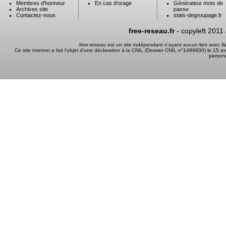
Membres d'honneur
En cas d'orage
Générateur mots de
Archives site
passe
Contactez-nous
stats-degroupage.fr
free-reseau.fr
- copyleft 2011
free-reseau est un site indépendant n'ayant aucun lien avec I
Ce site internet a fait l'objet d'une déclaration à la CNIL (Dossier CNIL n°1499600) le 15 a
person