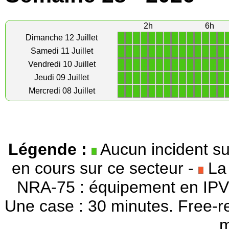
2h
6h
1
1
1
1
1
1
1
1
1
1
1
1
1
1
Dimanche 12 Juillet
1
1
1
1
1
1
1
1
1
1
1
1
1
1
Samedi 11 Juillet
1
1
1
1
1
1
1
1
1
1
1
1
1
1
Vendredi 10 Juillet
1
1
1
1
1
1
1
1
1
1
1
1
1
1
Jeudi 09 Juillet
1
1
1
1
1
1
1
1
1
1
1
1
1
1
Mercredi 08 Juillet
Légende :
Aucun incident su
en cours sur ce secteur -
La 
NRA-75 : équipement en IPV
Une case : 30 minutes. Free-r
m