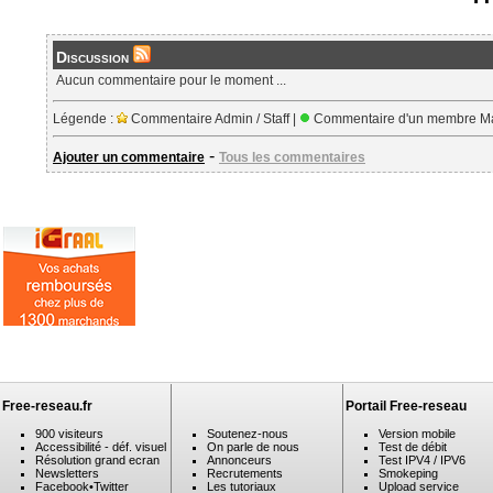
Discussion
Aucun commentaire pour le moment ...
Légende :
Commentaire Admin / Staff |
Commentaire d'un membre Ma
-
Ajouter un commentaire
Tous les commentaires
Free-reseau.fr
Portail Free-reseau
900 visiteurs
Soutenez-nous
Version mobile
Accessibilité - déf. visuel
On parle de nous
Test de débit
Résolution grand ecran
Annonceurs
Test IPV4 / IPV6
Newsletters
Recrutements
Smokeping
Facebook
•
Twitter
Les tutoriaux
Upload service