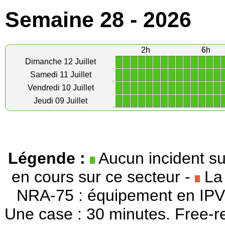
Semaine 28 - 2026
2h
6h
1
1
1
1
1
1
1
1
1
1
1
1
1
1
Dimanche 12 Juillet
1
1
1
1
1
1
1
1
1
1
1
1
1
1
Samedi 11 Juillet
1
1
1
1
1
1
1
1
1
1
1
1
1
1
Vendredi 10 Juillet
1
1
1
1
1
1
1
1
1
1
1
1
1
1
Jeudi 09 Juillet
Légende :
Aucun incident su
en cours sur ce secteur -
La 
NRA-75 : équipement en IPV
Une case : 30 minutes. Free-r