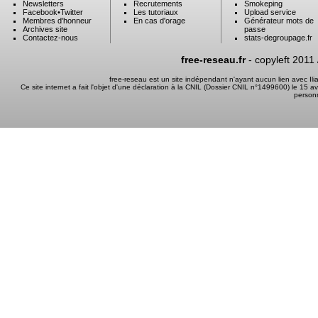
Newsletters
Recrutements
Smokeping
Facebook
•
Twitter
Les tutoriaux
Upload service
Membres d'honneur
En cas d'orage
Générateur mots de
Archives site
passe
Contactez-nous
stats-degroupage.fr
free-reseau.fr
- copyleft 2011
free-reseau est un site indépendant n'ayant aucun lien avec I
Ce site internet a fait l'objet d'une déclaration à la CNIL (Dossier CNIL n°1499600) le 15 a
person