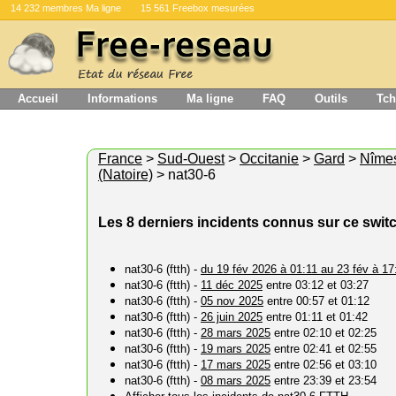
14 232 membres Ma ligne
15 561 Freebox mesurées
Accueil
Informations
Ma ligne
FAQ
Outils
Tch
France
>
Sud-Ouest
>
Occitanie
>
Gard
>
Nîme
(Natoire)
> nat30-6
Les 8 derniers incidents connus sur ce swit
nat30-6 (ftth) -
du 19 fév 2026 à 01:11 au 23 fév à 17
nat30-6 (ftth) -
11 déc 2025
entre 03:12 et 03:27
nat30-6 (ftth) -
05 nov 2025
entre 00:57 et 01:12
nat30-6 (ftth) -
26 juin 2025
entre 01:11 et 01:42
nat30-6 (ftth) -
28 mars 2025
entre 02:10 et 02:25
nat30-6 (ftth) -
19 mars 2025
entre 02:41 et 02:55
nat30-6 (ftth) -
17 mars 2025
entre 02:56 et 03:10
nat30-6 (ftth) -
08 mars 2025
entre 23:39 et 23:54