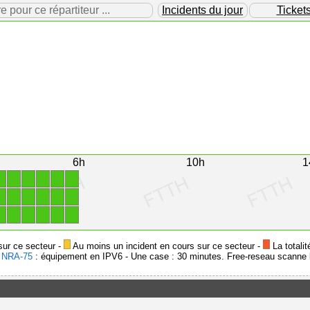
our ce répartiteur ...
Incidents du jour
Ticket
6h
10h
1
1
1
1
1
1
1
1
1
1
1
1
1
1
1
1
1
1
1
sur ce secteur -
Au moins un incident en cours sur ce secteur -
La totalit
-
NRA-75
: équipement en IPV6 - Une case : 30 minutes. Free-reseau scanne l