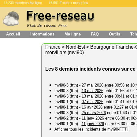
14 233 membres Ma ligne
15 561 Freebox mesurées
Accueil
Informations
Ma ligne
FAQ
Outils
Tch
France
>
Nord-Est
>
Bourgogne Franche-
morvillars (mvl90)
Les 8 derniers incidents connus sur c
mvl90-3 (ftth) -
27 mai 2026
entre 00:56 et 10:
mvl90-3 (ftth) -
13 mai 2026
entre 01:56 et 02:
mvl90-3 (ftth) -
13 mai 2026
entre 00:41 et 01:
mvl90-1 (ftth) -
07 mai 2026
entre 01:41 et 01:
mvl90-1 (ftth) -
16 avr 2026
entre 01:27 et 01:
mvl90-3 (ftth) -
25 mars 2026
entre 01:43 et 01
mvl90-2 (ftth) -
11 janv 2026
entre 06:30 et 06:
mvl90-1 (ftth) -
11 janv 2026
entre 06:30 et 06:
Afficher tous les incidents de mvl90-FTTH