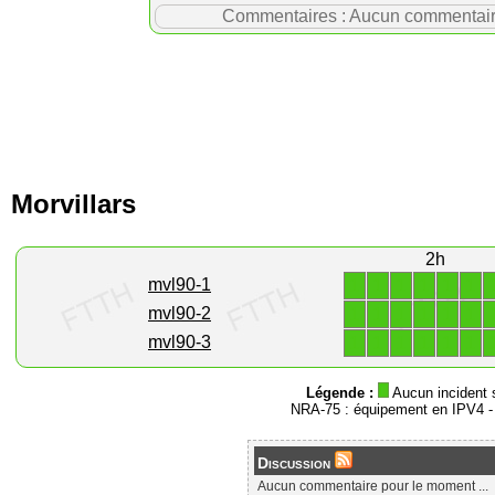
Commentaires : Aucun commentaire p
Morvillars
2h
1
1
1
1
1
1
mvl90-1
1
1
1
1
1
1
mvl90-2
1
1
1
1
1
1
mvl90-3
Légende :
Aucun incident 
NRA-75 : équipement en IPV4 
Discussion
Aucun commentaire pour le moment ...