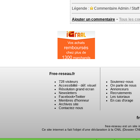
Légende :
Commentaire Admin / Staff
-
Ajouter un commentaire
Tous les c
Free-reseau.fr
728 visiteurs
Soutenez-nous
Accessibilité - déf. visuel
On parle de nous
Résolution grand ecran
Annonceurs
Newsletters
Recrutements
Facebook
•
Twitter
Les tutoriaux
Membres d'honneur
En cas d'orage
Archives site
Contactez-nous
f
free-reseau est un site
Ce site internet a fait l'objet d'une déclaration à la CNIL (Dossier