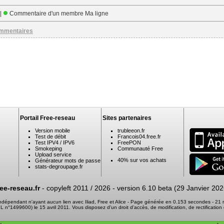
 |
Commentaire d'un membre Ma ligne
ommentaires
Portail Free-reseau
Sites partenaires
Version mobile
trubleeon.fr
Test de débit
Francois04.free.fr
Test IPV4 / IPV6
FreePON
Smokeping
Communauté Free
Upload service
40% sur vos achats
Générateur mots de passe
stats-degroupage.fr
ree-reseau.fr
- copyleft 2011 / 2026 -
version 6.10 beta (29 Janvier 202
 indépendant n'ayant aucun lien avec Iliad, Free et Alice - Page générée en 0.153 secondes - 2
 CNIL n°1499600) le 15 avril 2011. Vous disposez d'un droit d'accès, de modification, de rectifica