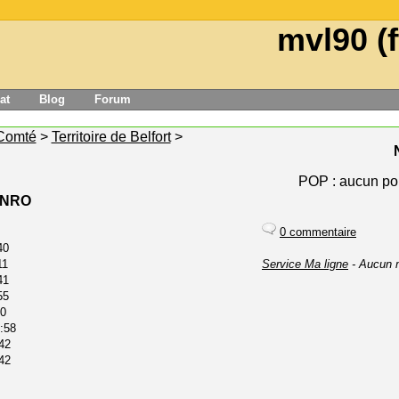
mvl90 (f
at
Blog
Forum
Comté
>
Territoire de Belfort
>
POP : aucun pou
e NRO
0 commentaire
40
11
Service Ma ligne
- Aucun 
41
55
40
:58
42
42