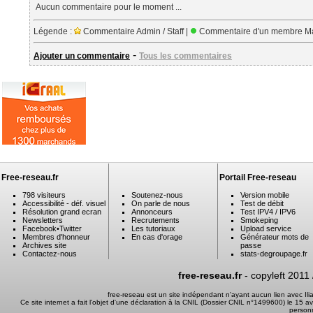
Aucun commentaire pour le moment ...
Légende :
Commentaire Admin / Staff |
Commentaire d'un membre Ma
-
Ajouter un commentaire
Tous les commentaires
Free-reseau.fr
Portail Free-reseau
798 visiteurs
Soutenez-nous
Version mobile
Accessibilité - déf. visuel
On parle de nous
Test de débit
Résolution grand ecran
Annonceurs
Test IPV4 / IPV6
Newsletters
Recrutements
Smokeping
Facebook
•
Twitter
Les tutoriaux
Upload service
Membres d'honneur
En cas d'orage
Générateur mots de
Archives site
passe
Contactez-nous
stats-degroupage.fr
free-reseau.fr
- copyleft 2011
free-reseau est un site indépendant n'ayant aucun lien avec I
Ce site internet a fait l'objet d'une déclaration à la CNIL (Dossier CNIL n°1499600) le 15 a
person