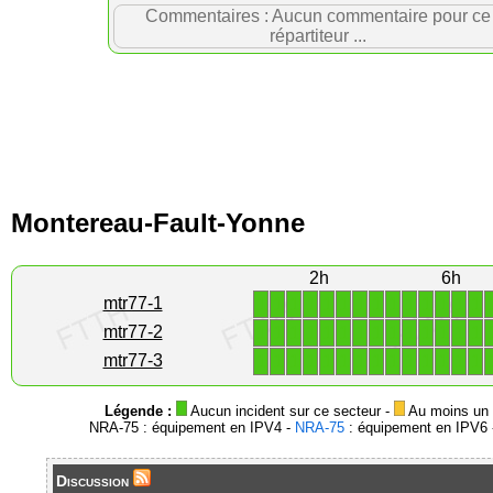
Commentaires : Aucun commentaire pour ce
répartiteur ...
Montereau-Fault-Yonne
2h
6h
1
1
1
1
1
1
1
1
1
1
1
1
1
1
mtr77-1
1
1
1
1
1
1
1
1
1
1
1
1
1
1
mtr77-2
1
1
1
1
1
1
1
1
1
1
1
1
1
1
mtr77-3
Légende :
Aucun incident sur ce secteur -
Au moins un i
NRA-75 : équipement en IPV4 -
NRA-75
: équipement en IPV6 -
Discussion