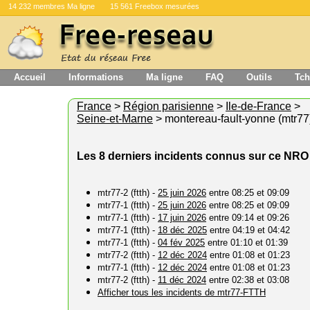
14 232 membres Ma ligne
15 561 Freebox mesurées
Accueil
Informations
Ma ligne
FAQ
Outils
Tch
France
>
Région parisienne
>
Ile-de-France
>
Seine-et-Marne
> montereau-fault-yonne (mtr77
Les 8 derniers incidents connus sur ce NRO
mtr77-2 (ftth) -
25 juin 2026
entre 08:25 et 09:09
mtr77-1 (ftth) -
25 juin 2026
entre 08:25 et 09:09
mtr77-1 (ftth) -
17 juin 2026
entre 09:14 et 09:26
mtr77-1 (ftth) -
18 déc 2025
entre 04:19 et 04:42
mtr77-1 (ftth) -
04 fév 2025
entre 01:10 et 01:39
mtr77-2 (ftth) -
12 déc 2024
entre 01:08 et 01:23
mtr77-1 (ftth) -
12 déc 2024
entre 01:08 et 01:23
mtr77-2 (ftth) -
11 déc 2024
entre 02:38 et 03:08
Afficher tous les incidents de mtr77-FTTH