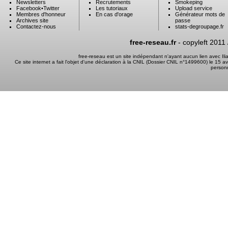
Newsletters
Recrutements
Smokeping
Facebook
•
Twitter
Les tutoriaux
Upload service
Membres d'honneur
En cas d'orage
Générateur mots de
Archives site
passe
Contactez-nous
stats-degroupage.fr
free-reseau.fr
- copyleft 2011
free-reseau est un site indépendant n'ayant aucun lien avec I
Ce site internet a fait l'objet d'une déclaration à la CNIL (Dossier CNIL n°1499600) le 15 a
person