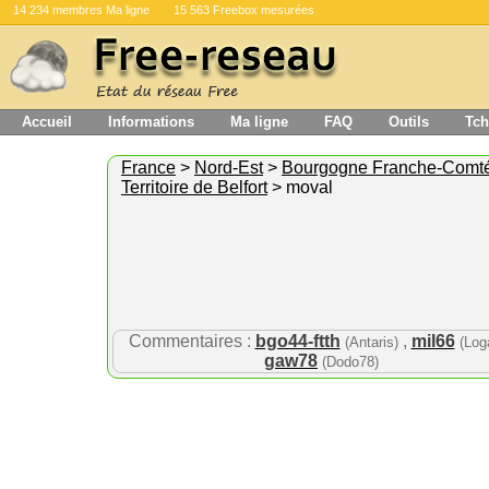
14 234 membres Ma ligne
15 563 Freebox mesurées
Accueil
Informations
Ma ligne
FAQ
Outils
Tch
France
>
Nord-Est
>
Bourgogne Franche-Comt
Territoire de Belfort
> moval
Commentaires :
bgo44-ftth
,
mil66
(Antaris)
(Log
gaw78
(Dodo78)