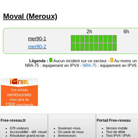
Moval (Meroux)
2h
6h
1
1
1
1
1
1
1
1
1
1
mer90-1
1
1
1
1
1
1
1
1
1
1
mer90-2
Légende :
Aucun incident sur ce secteur -
Au moins un i
NRA-75 : équipement en IPV4 -
NRA-75
: équipement en IPV6 -
Free-reseau.fr
Portail Free-reseau
678 visiteurs
Soutenez-nous
Version mobile
Accessibilité - déf. visuel
On parle de nous
Test de débit
Résolution grand ecran
Annonceurs
Test IPV4 / IPV6