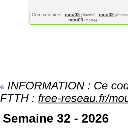
Commentaires :
mou03
,
mou03
(Jerome)
(Anthon
mou03
(Morea)
INFORMATION : Ce code 
FTTH :
free-reseau.fr/mou
Semaine 32 - 2026