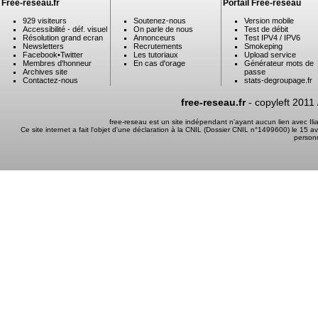
Free-reseau.fr
Portail Free-reseau
929 visiteurs
Soutenez-nous
Version mobile
Accessibilité - déf. visuel
On parle de nous
Test de débit
Résolution grand ecran
Annonceurs
Test IPV4 / IPV6
Newsletters
Recrutements
Smokeping
Facebook
•
Twitter
Les tutoriaux
Upload service
Membres d'honneur
En cas d'orage
Générateur mots de
Archives site
passe
Contactez-nous
stats-degroupage.fr
free-reseau.fr
- copyleft 2011
free-reseau est un site indépendant n'ayant aucun lien avec I
Ce site internet a fait l'objet d'une déclaration à la CNIL (Dossier CNIL n°1499600) le 15 a
person