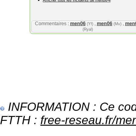
Afficher tous les incidents de men06-4
Commentaires :
men06
,
men06
,
men
(Yf)
(Mv)
(Ryal)
INFORMATION : Ce code 
FTTH :
free-reseau.fr/men