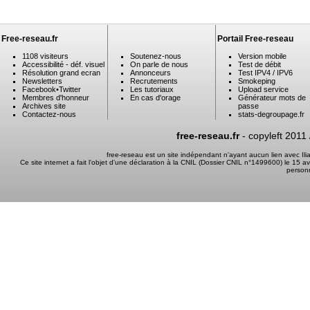
Free-reseau.fr
Portail Free-reseau
1108 visiteurs
Soutenez-nous
Version mobile
Accessibilité - déf. visuel
On parle de nous
Test de débit
Résolution grand ecran
Annonceurs
Test IPV4 / IPV6
Newsletters
Recrutements
Smokeping
Facebook
•
Twitter
Les tutoriaux
Upload service
Membres d'honneur
En cas d'orage
Générateur mots de
Archives site
passe
Contactez-nous
stats-degroupage.fr
free-reseau.fr
- copyleft 2011
free-reseau est un site indépendant n'ayant aucun lien avec I
Ce site internet a fait l'objet d'une déclaration à la CNIL (Dossier CNIL n°1499600) le 15 a
person