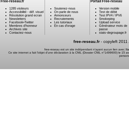
Free-reseau.fr
Portail Free-reseau
1285 visiteurs
Soutenez-nous
Version mobile
Accessibilité - déf. visuel
On parle de nous
Test de débit
Résolution grand ecran
Annonceurs
Test IPV4 / IPV6
Newsletters
Recrutements
Smokeping
Facebook
•
Twitter
Les tutoriaux
Upload service
Membres d'honneur
En cas d'orage
Générateur mots de
Archives site
passe
Contactez-nous
stats-degroupage.fr
free-reseau.fr
- copyleft 2011
free-reseau est un site indépendant n'ayant aucun lien avec I
Ce site internet a fait l'objet d'une déclaration à la CNIL (Dossier CNIL n°1499600) le 15 a
person