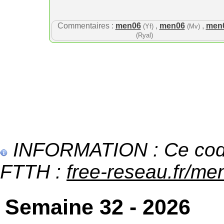
Commentaires :
men06
,
men06
,
men
(Yf)
(Mv)
(Ryal)
INFORMATION : Ce code 
FTTH :
free-reseau.fr/men
Semaine 32 - 2026