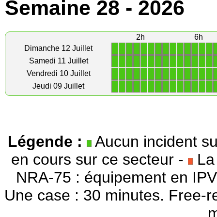
Semaine 28 - 2026
2h
6h
1
1
1
1
1
1
1
1
1
1
1
1
1
1
Dimanche 12 Juillet
1
1
1
1
1
1
1
1
1
1
1
1
1
1
Samedi 11 Juillet
1
1
1
1
1
1
1
1
1
1
1
1
1
1
Vendredi 10 Juillet
1
1
1
1
1
1
1
1
1
1
1
1
1
1
Jeudi 09 Juillet
Légende :
Aucun incident su
en cours sur ce secteur -
La 
NRA-75 : équipement en IPV
Une case : 30 minutes. Free-r
m