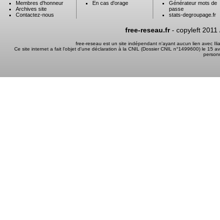
Membres d'honneur
En cas d'orage
Générateur mots de
Archives site
passe
Contactez-nous
stats-degroupage.fr
free-reseau.fr
- copyleft 2011
free-reseau est un site indépendant n'ayant aucun lien avec I
Ce site internet a fait l'objet d'une déclaration à la CNIL (Dossier CNIL n°1499600) le 15 a
person