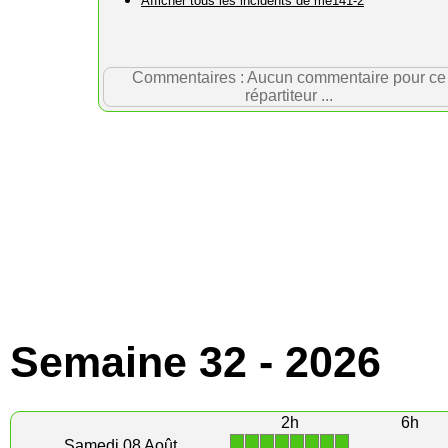
Afficher tous les incidents de me141-2
Commentaires : Aucun commentaire pour ce
répartiteur ...
Semaine 32 - 2026
2h
6h
1
1
1
1
1
1
1
1
Samedi 08 Août