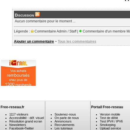
Discussion
Aucun commentaire pour le moment ...
Légende :
Commentaire Admin / Staff |
Commentaire d'un membre Ma
-
Ajouter un commentaire
Tous les commentaires
Free-reseau.fr
Portail Free-reseau
1117 visiteurs
Soutenez-nous
Version mobile
Accessibilité - déf. visuel
On parle de nous
Test de débit
Résolution grand ecran
Annonceurs
Test IPV4 / IPV6
Newsletters
Recrutements
Smokeping
Facebook
•
Twitter
Les tutoriaux
Upload service