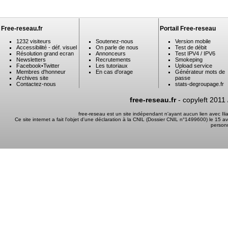
Free-reseau.fr
Portail Free-reseau
1232 visiteurs
Soutenez-nous
Version mobile
Accessibilité - déf. visuel
On parle de nous
Test de débit
Résolution grand ecran
Annonceurs
Test IPV4 / IPV6
Newsletters
Recrutements
Smokeping
Facebook
•
Twitter
Les tutoriaux
Upload service
Membres d'honneur
En cas d'orage
Générateur mots de
Archives site
passe
Contactez-nous
stats-degroupage.fr
free-reseau.fr
- copyleft 2011
free-reseau est un site indépendant n'ayant aucun lien avec I
Ce site internet a fait l'objet d'une déclaration à la CNIL (Dossier CNIL n°1499600) le 15 a
person