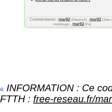
Afficher tous les incidents de mar92-1
Commentaires :
mar92
,
mar92
(Greumch)
(Jean 
,
mar92
montrouge)
(Fa)
INFORMATION : Ce code 
FTTH :
free-reseau.fr/mar