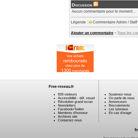
Discussion
Aucun commentaire pour le moment ...
Légende :
Commentaire Admin / Staff
-
Ajouter un commentaire
Tous les c
Free-reseau.fr
839 visiteurs
Soutenez-nous
Accessibilité - déf. visuel
On parle de nous
Résolution grand ecran
Annonceurs
Newsletters
Recrutements
Facebook
•
Twitter
Les tutoriaux
Membres d'honneur
En cas d'orage
Archives site
Contactez-nous
f