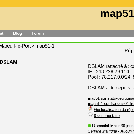
map51
at
Blog
Forum
Mareuil-le-Port
> map51-1
Répa
e DSLAM
DSLAM rattaché à :
c
IP : 213.228.29.154
Pool : 78.217.0.0/24,
DSLAM actif depuis l
map51 sur stats-degroupag
map51-1 sur francois04.fre
Géolocalisation du répa
0 commentaire
Disponibilité sur 30 jou
Service Ma ligne
- Aucun 