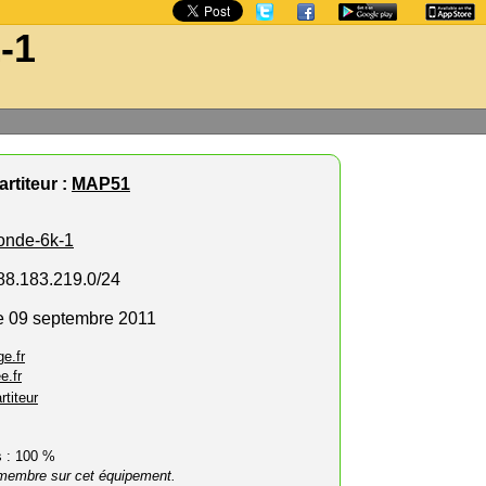
-1
rtiteur :
MAP51
onde-6k-1
 88.183.219.0/24
e 09 septembre 2011
e.fr
e.fr
rtiteur
rs : 100 %
membre sur cet équipement.