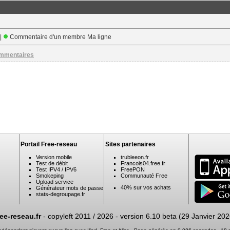
 |
Commentaire d'un membre Ma ligne
ommentaires
Portail Free-reseau
Sites partenaires
Version mobile
trubleeon.fr
Test de débit
Francois04.free.fr
Test IPV4 / IPV6
FreePON
Smokeping
Communauté Free
Upload service
40% sur vos achats
Générateur mots de passe
stats-degroupage.fr
ree-reseau.fr
- copyleft 2011 / 2026 -
version 6.10 beta (29 Janvier 202