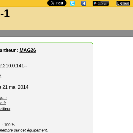
-1
rtiteur :
MAG26
2.210.0.141--
4
e 21 mai 2014
e.fr
e.fr
rtiteur
rs : 100 %
membre sur cet équipement.