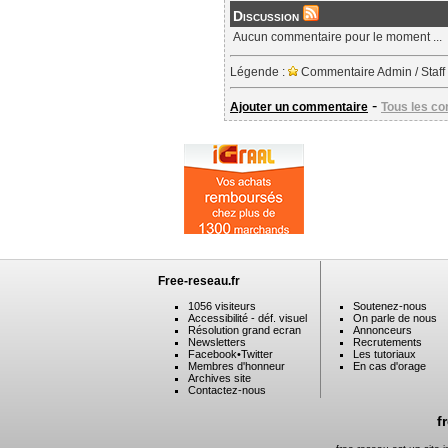
Discussion
Aucun commentaire pour le moment ...
Légende :
Commentaire Admin / Staff
-
Ajouter un commentaire
Tous les c
Free-reseau.fr
1056 visiteurs
Soutenez-nous
Accessibilité - déf. visuel
On parle de nous
Résolution grand ecran
Annonceurs
Newsletters
Recrutements
Facebook
•
Twitter
Les tutoriaux
Membres d'honneur
En cas d'orage
Archives site
Contactez-nous
f