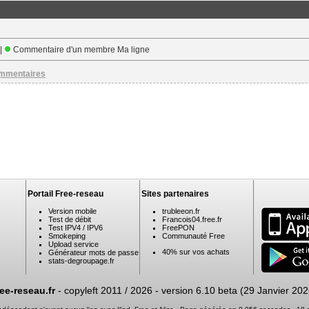
 |
Commentaire d'un membre Ma ligne
ommentaires
Portail Free-reseau
Sites partenaires
Version mobile
trubleeon.fr
Test de débit
Francois04.free.fr
Test IPV4 / IPV6
FreePON
Smokeping
Communauté Free
Upload service
40% sur vos achats
Générateur mots de passe
stats-degroupage.fr
ree-reseau.fr
- copyleft 2011 / 2026 -
version 6.10 beta (29 Janvier 202