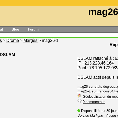
mag26
at
Blog
Forum
s
>
Drôme
>
Margès
> mag26-1
Répa
e DSLAM
DSLAM rattaché à :
6
IP : 213.228.46.164
Pool : 78.195.172.0/2
DSLAM actif depuis l
mag26 sur stats-degroupag
mag26-1 sur francois04.fre
Géolocalisation du répa
0 commentaire
Disponibilité sur 30 jou
Service Ma ligne
- Aucun 