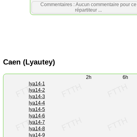
Commentaires : Aucun commentaire pour ce
répartiteur ...
Caen (Lyautey)
2h
6h
lya14-1
lya14-2
lya14-3
lya14-4
lya14-5
lya14-6
lya14-7
lya14-8
lya14-9