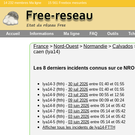
14 232 membres Ma ligne
15 561 Freebox mesurées
Accueil
Informations
Ma ligne
FAQ
Outils
Tch
France
>
Nord-Ouest
>
Normandie
>
Calvados
caen (lya14)
Les 8 derniers incidents connus sur ce NRO
lya14-3 (ftth) -
30 juil 2026
entre 01:40 et 01:55
lya14-2 (ftth) -
30 juil 2026
entre 01:40 et 01:55
lya14-9 (ftth) -
23 juil 2026
entre 00:55 et 12:56
lya14-9 (ftth) -
09 juil 2026
entre 00:09 et 00:24
lya14-8 (ftth) -
03 juin 2026
entre 05:14 et 05:42
lya14-7 (ftth) -
03 juin 2026
entre 05:14 et 05:42
lya14-6 (ftth) -
03 juin 2026
entre 05:14 et 05:42
lya14-5 (ftth) -
03 juin 2026
entre 05:14 et 05:42
Afficher tous les incidents de lya14-FTTH