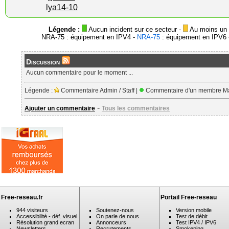
lya14-10
Légende :
Aucun incident sur ce secteur -
Au moins un i
NRA-75 : équipement en IPV4 -
NRA-75
: équipement en IPV6 -
Discussion
Aucun commentaire pour le moment ...
Légende :
Commentaire Admin / Staff |
Commentaire d'un membre Ma
-
Ajouter un commentaire
Tous les commentaires
Free-reseau.fr
Portail Free-reseau
944 visiteurs
Soutenez-nous
Version mobile
Accessibilité - déf. visuel
On parle de nous
Test de débit
Résolution grand ecran
Annonceurs
Test IPV4 / IPV6
Newsletters
Recrutements
Smokeping