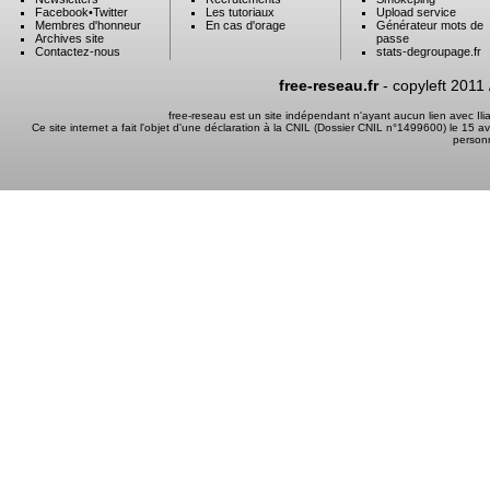
Facebook
•
Twitter
Les tutoriaux
Upload service
Membres d'honneur
En cas d'orage
Générateur mots de
Archives site
passe
Contactez-nous
stats-degroupage.fr
free-reseau.fr
- copyleft 2011
free-reseau est un site indépendant n'ayant aucun lien avec I
Ce site internet a fait l'objet d'une déclaration à la CNIL (Dossier CNIL n°1499600) le 15 a
person