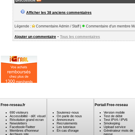
Discussion
Afficher les 38 anciens commentaires
Légende :
Commentaire Admin / Staff |
Commentaire d'un membre Ma
-
Ajouter un commentaire
Tous les commentaires
Free-reseau.fr
Portail Free-reseau
690 visiteurs
Soutenez-nous
Version mobile
Accessibilité - déf. visuel
On parle de nous
Test de débit
Résolution grand ecran
Annonceurs
Test IPV4 / IPV6
Newsletters
Recrutements
Smokeping
Facebook
•
Twitter
Les tutoriaux
Upload service
Membres d'honneur
En cas d'orage
Générateur mots de
Archives site
passe