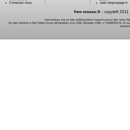
Contactez-nous
stats-degroupage.fr
free-reseau.fr
- copyleft 2011
free-reseau est un site indépendant n'ayant aucun lien avec I
Ce site internet a fait l'objet d'une déclaration à la CNIL (Dossier CNIL n°1499600) le 15 a
person