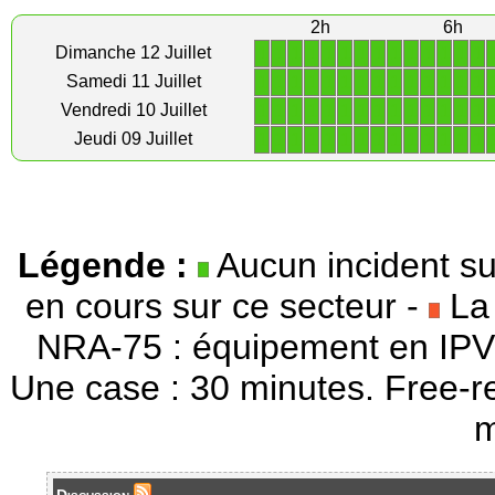
2h
6h
1
1
1
1
1
1
1
1
1
1
1
1
1
1
Dimanche 12 Juillet
1
1
1
1
1
1
1
1
1
1
1
1
1
1
Samedi 11 Juillet
1
1
1
1
1
1
1
1
1
1
1
1
1
1
Vendredi 10 Juillet
1
1
1
1
1
1
1
1
1
1
1
1
1
1
Jeudi 09 Juillet
Légende :
Aucun incident su
en cours sur ce secteur -
La 
NRA-75 : équipement en IPV
Une case : 30 minutes. Free-r
m