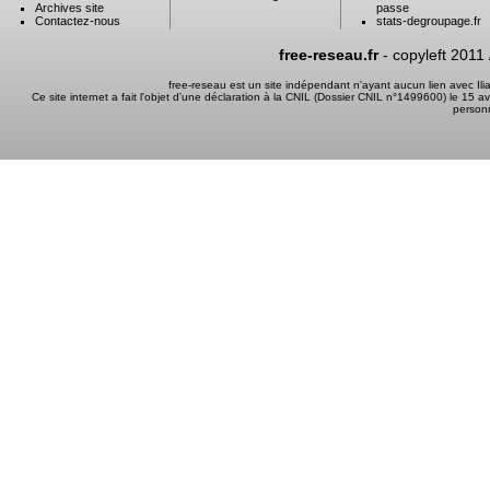
Archives site
passe
Contactez-nous
stats-degroupage.fr
free-reseau.fr
- copyleft 2011
free-reseau est un site indépendant n'ayant aucun lien avec I
Ce site internet a fait l'objet d'une déclaration à la CNIL (Dossier CNIL n°1499600) le 15 a
person