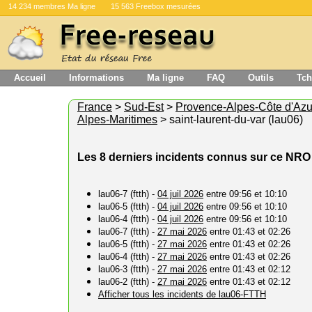
14 234 membres Ma ligne
15 563 Freebox mesurées
Accueil
Informations
Ma ligne
FAQ
Outils
Tch
France
>
Sud-Est
>
Provence-Alpes-Côte d'Azu
Alpes-Maritimes
> saint-laurent-du-var (lau06)
Les 8 derniers incidents connus sur ce NRO
lau06-7 (ftth) -
04 juil 2026
entre 09:56 et 10:10
lau06-5 (ftth) -
04 juil 2026
entre 09:56 et 10:10
lau06-4 (ftth) -
04 juil 2026
entre 09:56 et 10:10
lau06-7 (ftth) -
27 mai 2026
entre 01:43 et 02:26
lau06-5 (ftth) -
27 mai 2026
entre 01:43 et 02:26
lau06-4 (ftth) -
27 mai 2026
entre 01:43 et 02:26
lau06-3 (ftth) -
27 mai 2026
entre 01:43 et 02:12
lau06-2 (ftth) -
27 mai 2026
entre 01:43 et 02:12
Afficher tous les incidents de lau06-FTTH