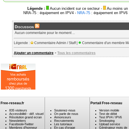
Légende :
Aucun incident sur ce secteur -
Au moins un i
NRA-75 : équipement en IPV4 -
NRA-75
: équipement en IPV6 -
Discussion
Aucun commentaire pour le moment ...
Légende :
Commentaire Admin / Staff |
Commentaire d'un membre Ma
-
Ajouter un commentaire
Tous les commentaires
Free-reseau.fr
Portail Free-reseau
835 visiteurs
Soutenez-nous
Version mobile
Accessibilité - déf. visuel
On parle de nous
Test de débit
Résolution grand ecran
Annonceurs
Test IPV4 / IPV6
Newsletters
Recrutements
Smokeping
Facebook
•
Twitter
Les tutoriaux
Upload service
Membres d'honneur
En cas d'orage
Générateur mots de