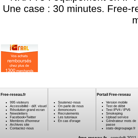
Une case : 30 minutes. Free-r
m
Free-reseau.fr
Portail Free-reseau
995 visiteurs
Soutenez-nous
Version mobile
Accessibilité - déf. visuel
On parle de nous
Test de débit
Résolution grand ecran
Annonceurs
Test IPV4 / IPV6
Newsletters
Recrutements
Smokeping
Facebook
•
Twitter
Les tutoriaux
Upload service
Membres d'honneur
En cas d'orage
Générateur mots de
Archives site
passe
Contactez-nous
stats-degroupage.fr
free-reseau.fr
- copyleft 2011