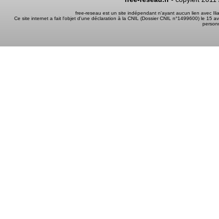
free-reseau est un site indépendant n'ayant aucun lien avec I
Ce site internet a fait l'objet d'une déclaration à la CNIL (Dossier CNIL n°1499600) le 15 a
person