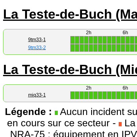
La Teste-de-Buch (Ma
2h
6h
1
1
1
1
1
1
1
1
1
1
1
1
1
1
9tm33-1
1
1
1
1
1
1
1
1
1
1
1
1
1
1
9tm33-2
La Teste-de-Buch (Mi
2h
6h
1
1
1
1
1
1
1
1
1
1
1
1
1
1
miq33-1
Légende :
Aucun incident su
en cours sur ce secteur -
La 
NRA-75 : équipement en IPV