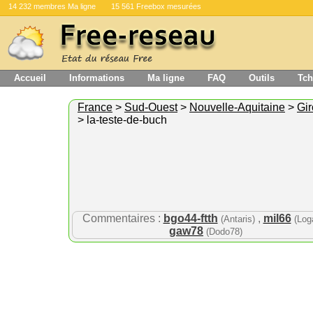
14 232 membres Ma ligne
15 561 Freebox mesurées
Accueil
Informations
Ma ligne
FAQ
Outils
Tch
France
>
Sud-Ouest
>
Nouvelle-Aquitaine
>
Gi
> la-teste-de-buch
Commentaires :
bgo44-ftth
,
mil66
(Antaris)
(Log
gaw78
(Dodo78)