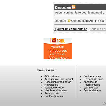
Discussion
Aucun commentaire pour le moment ...
Légende :
Commentaire Admin / Staff
-
Ajouter un commentaire
Tous les c
Free-reseau.fr
845 visiteurs
Soutenez-nous
Accessibilité - déf. visuel
On parle de nous
Résolution grand ecran
Annonceurs
Newsletters
Recrutements
Facebook
•
Twitter
Les tutoriaux
Membres d'honneur
En cas d'orage
Archives site
Contactez-nous
f