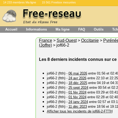
14 233 membres Ma ligne
15 561 Freebox mesurées
Accueil
Informations
Ma ligne
FAQ
Outils
Tch
France
>
Sud-Ouest
>
Occitanie
>
Pyrénée
(Joffre)
> jof66-2
Les 8 derniers incidents connus sur ce
jof66-2 (ftth) -
06 mai 2026
entre 01:56 et 02:4
jof66-2 (ftth) -
24 avr 2026
entre 22:10 et 22:25
jof66-2 (ftth) -
18 déc 2025
entre 04:19 et 04:3
jof66-2 (ftth) -
25 sept 2024
entre 00:54 et 02:
jof66-2 (ftth) -
01 fév 2024
entre 03:29 et 03:41
jof66-2 (ftth) -
01 fév 2024
entre 02:28 et 02:40
jof66-2 (ftth) -
24 janv 2024
entre 02:57 et 03:1
jof66-2 (ftth) -
11 déc 2023
entre 18:56 et 19:1
Afficher tous les incidents de jof66-2-FTTH