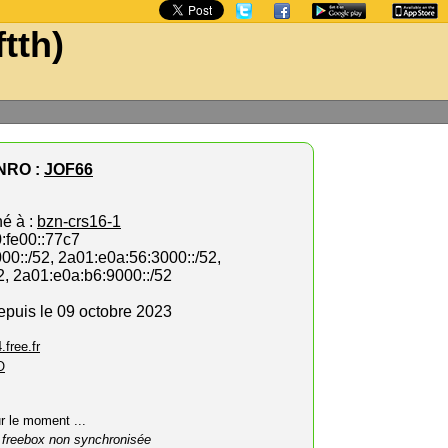
ftth)
NRO :
JOF66
hé à :
bzn-crs16-1
:fe00::77c7
00::/52, 2a01:e0a:56:3000::/52,
2, 2a01:e0a:b6:9000::/52
depuis le 09 octobre 2023
.free.fr
O
ur le moment ...
 freebox non synchronisée