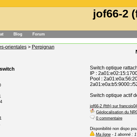
jof66-2 (
at
Blog
Forum
s-orientales
>
Perpignan
Switch optique rattac
 switch
IP : 2a01:e02:15:1700
Pool : 2a01:e0a:56:20
2a01:e0a:b5:9000::/5
0
Switch optique actif 
1
24
jof66-2 (ftth) sur francois04
Géolocalisation du NR
1
0 commentaire
1
Disponibilité non dispo po
Ma ligne
- 1 abonné : 1