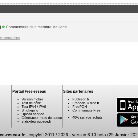
 |
Commentaire d'un membre Ma ligne
ommentaires
Portail Free-reseau
Sites partenaires
Version mobile
trubleeon.fr
Test de débit
Francois04.free.fr
Test IPV4 / IPV6
FreePON
Smokeping
Communauté Free
Upload service
40% sur vos achats
Générateur mots de passe
stats-degroupage.fr
ree-reseau.fr
- copyleft 2011 / 2026 -
version 6.10 beta (29 Janvier 202