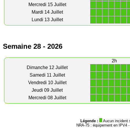
1
1
1
1
1
1
Mercredi 15 Juillet
1
1
1
1
1
1
Mardi 14 Juillet
1
1
1
1
1
1
Lundi 13 Juillet
Semaine 28 - 2026
2h
1
1
1
1
1
1
Dimanche 12 Juillet
1
1
1
1
1
1
Samedi 11 Juillet
1
1
1
1
1
1
Vendredi 10 Juillet
1
1
1
1
1
1
Jeudi 09 Juillet
1
1
1
1
1
1
Mercredi 08 Juillet
Légende :
Aucun incident 
NRA-75 : équipement en IPV4 