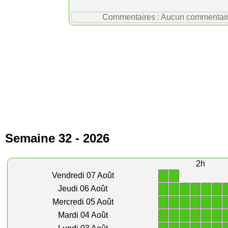
Commentaires : Aucun commentaire p
Semaine 32 - 2026
2h
1
1
Vendredi 07 Août
1
1
1
1
1
1
Jeudi 06 Août
1
1
1
1
1
1
Mercredi 05 Août
1
1
1
1
1
1
Mardi 04 Août