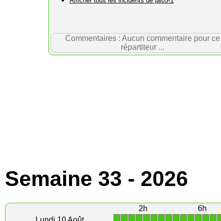
Afficher tous les incidents de jal03-1
Commentaires : Aucun commentaire pour ce
répartiteur ...
Semaine 33 - 2026
2h
6h
1
1
1
1
1
1
1
1
1
1
1
1
1
1
Lundi 10 Août