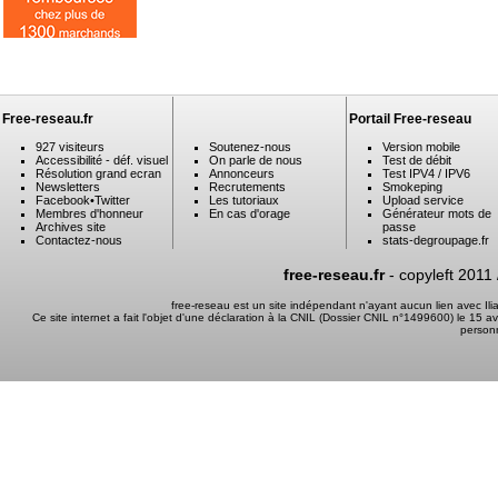
Free-reseau.fr
Portail Free-reseau
927 visiteurs
Soutenez-nous
Version mobile
Accessibilité - déf. visuel
On parle de nous
Test de débit
Résolution grand ecran
Annonceurs
Test IPV4 / IPV6
Newsletters
Recrutements
Smokeping
Facebook
•
Twitter
Les tutoriaux
Upload service
Membres d'honneur
En cas d'orage
Générateur mots de
Archives site
passe
Contactez-nous
stats-degroupage.fr
free-reseau.fr
- copyleft 2011
free-reseau est un site indépendant n'ayant aucun lien avec I
Ce site internet a fait l'objet d'une déclaration à la CNIL (Dossier CNIL n°1499600) le 15 a
person