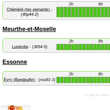
2h
6h
Chéméré (les epinards)
-
1
1
1
1
1
1
1
1
1
1
1
1
1
1
(
4hp44-2
)
Meurthe-et-Moselle
2h
6h
Lunéville
- (
3ll54-5
)
1
1
1
1
1
1
1
1
1
1
1
1
1
1
Essonne
2h
6h
Évry (Bondoufle)
- (
rou91-1
)
1
1
1
1
1
1
1
1
1
1
1
1
1
1
--- Page en cache 