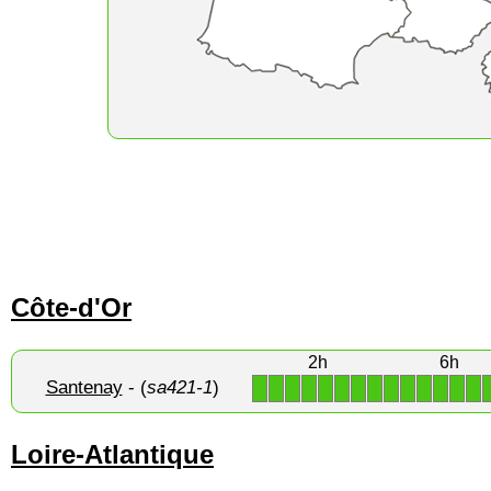
Côte-d'Or
2h
6h
Santenay
- (
sa421-1
)
1
1
1
1
1
1
1
1
1
1
1
1
1
1
Loire-Atlantique