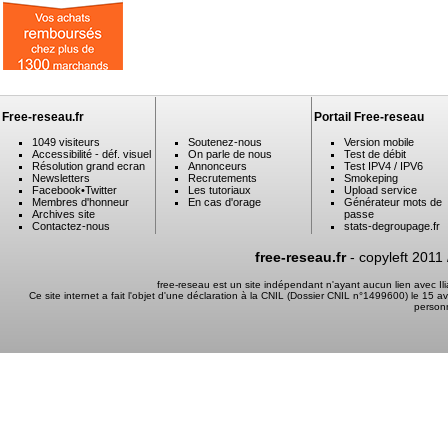
Free-reseau.fr
Portail Free-reseau
1049 visiteurs
Soutenez-nous
Version mobile
Accessibilité - déf. visuel
On parle de nous
Test de débit
Résolution grand ecran
Annonceurs
Test IPV4 / IPV6
Newsletters
Recrutements
Smokeping
Facebook
•
Twitter
Les tutoriaux
Upload service
Membres d'honneur
En cas d'orage
Générateur mots de
Archives site
passe
Contactez-nous
stats-degroupage.fr
free-reseau.fr
- copyleft 2011
free-reseau est un site indépendant n'ayant aucun lien avec I
Ce site internet a fait l'objet d'une déclaration à la CNIL (Dossier CNIL n°1499600) le 15 a
person