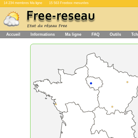
14 234 membres Ma ligne
15 563 Freebox mesurées
Accueil
Informations
Ma ligne
FAQ
Outils
Tch